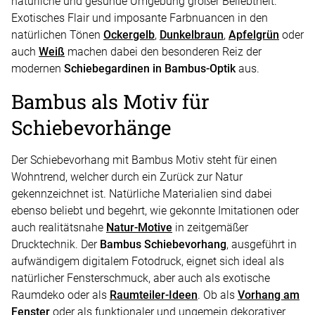
natürliche und gesunde Umgebung großer Beliebtheit.
Exotisches Flair und imposante Farbnuancen in den
natürlichen Tönen
Ockergelb
,
Dunkelbraun
,
Apfelgrün
oder
auch
Weiß
machen dabei den besonderen Reiz der
modernen
Schiebegardinen in Bambus-Optik
aus.
Bambus als Motiv für
Schiebevorhänge
Der Schiebevorhang mit Bambus Motiv steht für einen
Wohntrend, welcher durch ein Zurück zur Natur
gekennzeichnet ist. Natürliche Materialien sind dabei
ebenso beliebt und begehrt, wie gekonnte Imitationen oder
auch realitätsnahe
Natur-Motive
in zeitgemäßer
Drucktechnik. Der
Bambus Schiebevorhang
, ausgeführt in
aufwändigem digitalem Fotodruck, eignet sich ideal als
natürlicher Fensterschmuck, aber auch als exotische
Raumdeko oder als
Raumteiler-Ideen
. Ob als
Vorhang am
Fenster
oder als funktionaler und ungemein dekorativer