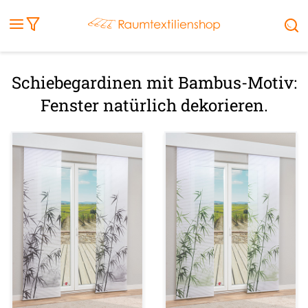
Fensterbilder
Kissen
Balkontuch
Rollladen
Tischdecke
Markisenstoff
Markise
Außenrollo
Stoffe
Sonnensegel
FENSTER & TÜREN
RÄUME
TERRASSE, GARTEN & CO.
Schiebegardinen mit Bambus-Motiv:
Fenster natürlich dekorieren.