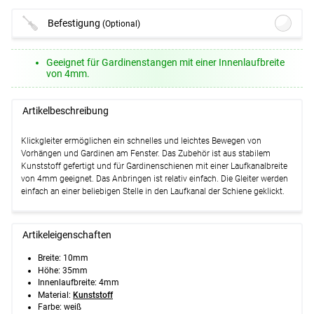
Befestigung
(Optional)
Vorhangschiene mit 3 Innenläufen in
Geeignet für Gardinenstangen mit einer Innenlaufbreite
Grau #1W
(ab +15,95 EUR)
von 4mm.
Optionen verfügbar, bitte konfigurieren.
Vorhangschiene mit 2 Innenläufen in
Artikelbeschreibung
Grau #1W
(ab +13,45 EUR)
Optionen verfügbar, bitte konfigurieren.
Klickgleiter ermöglichen ein schnelles und leichtes Bewegen von
Vorhängen und Gardinen am Fenster. Das Zubehör ist aus stabilem
Vorhangschiene mit 4 Innenläufen in
Kunststoff gefertigt und für Gardinenschienen mit einer Laufkanalbreite
Grau #1W
(ab +19,95 EUR)
von 4mm geeignet. Das Anbringen ist relativ einfach. Die Gleiter werden
einfach an einer beliebigen Stelle in den Laufkanal der Schiene geklickt.
Optionen verfügbar, bitte konfigurieren.
Weiter
Artikeleigenschaften
Breite: 10mm
Höhe: 35mm
Innenlaufbreite:
4mm
Material:
Kunststoff
Farbe: weiß