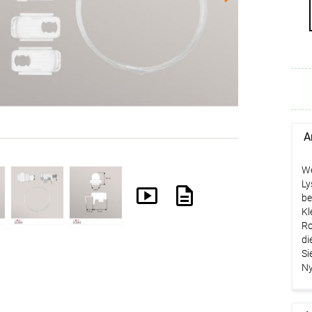
A
We
Ly
be
Kl
Ro
di
Si
Ny