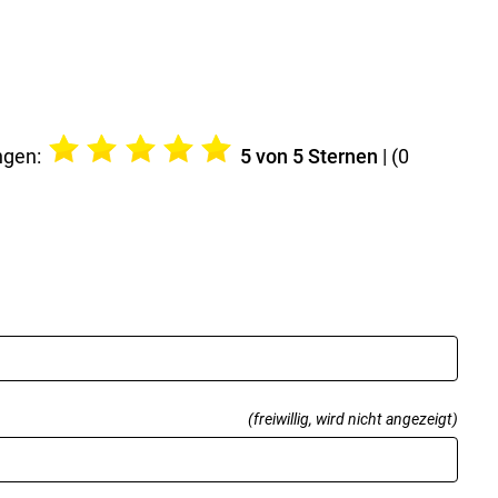
ngen:
5
von 5 Sternen
| (
0
(freiwillig, wird nicht angezeigt)