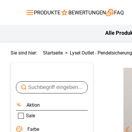
Gardinen
Flächenvor
PRODUKTE
BEWERTUNGEN
FAQ
Gardinenstange
Balkontuch
Fliegengitte
Kissen
Alle Produ
Sie sind hier:
Startseite
Lysel Outlet - Pendelsicher
Aktion
Sale
Farbe