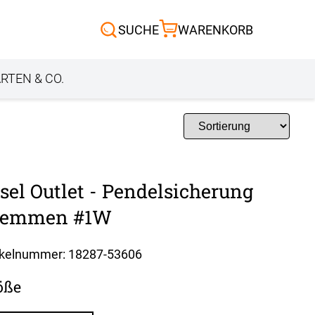
Scheibengardinen
SUCHE
WARENKORB
Sonnensegel
Außenrollo
RTEN & CO.
sel Outlet - Pendelsicherung
lemmen #1W
ikelnummer: 18287-
53606
öße