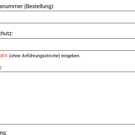
snummer (Bestellung):
hutz:
'd84'
(ohne Anführungsstriche) eingeben.
:
ng: