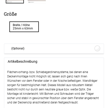
Größe
Breite / Höhe
25mm x 63mm
(Optional)
Deckenclip 4-spurig #1W weiß
(ab
Artikelbeschreibung
+6,95 EUR)
Optionen verfügbar, bitte konfigurieren.
Flächenvorhang- bzw. Schiebegardinensysteme, bei denen eine
Deckenmontage nicht möglich ist, lassen sich ganz nach Ihren
Deckenclip 5-spurig #1W weiß
(ab
Wünschen vor dem Fenster oder in der Nische befestigen. Wandträger
+6,95 EUR)
sorgen für bestmöglichen Halt. Dieses Modell aus robustem Metall
Optionen verfügbar, bitte konfigurieren.
besticht nicht nur durch sein neutrale graue bzw. weiße Optik. Die
Montage ist kinderleicht: Mit Bohren und Schrauben wird der Träger
Weiter
sicher und stabil in gewünschter Position über dem Fenster angebracht
und der Deckenclip anschließend daran festgeschraubt.