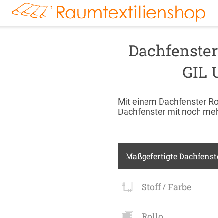
r
Markisenstoff
Fensterbilder
Tischdecke
Markise
Rollladen
Stoffe
kte:
FENSTER & TÜREN
RÄUME
TERRASSE, GA
Dachfenster
GIL 
Mit einem Dachfenster Rol
Dachfenster mit noch meh
Maßgefertigte Dachfenste
Stoff / Farbe
Rollo