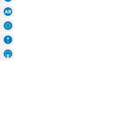
Augmented Reality
Explosions-Zeichnung
Animation
Eigenes Ambiente
Foto hochladen