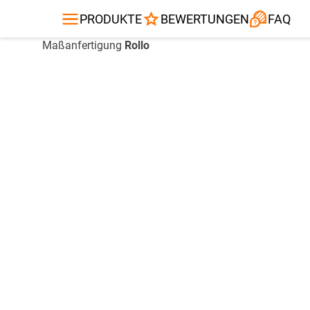
Gardinenstange
Balkontuch
Fliegengitte
Kissen
Alle Produ
PRODUKTE
BEWERTUNGEN
FAQ
Maßanfertigung
Rollo