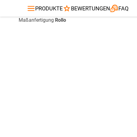
Gardinenstange
Balkontuch
Fliegengitte
Kissen
Alle Produ
PRODUKTE
BEWERTUNGEN
FAQ
Maßanfertigung
Rollo