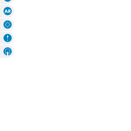
Augmented Reality
Explosions-Zeichnung
Animation
Eigenes Ambiente
Foto hochladen