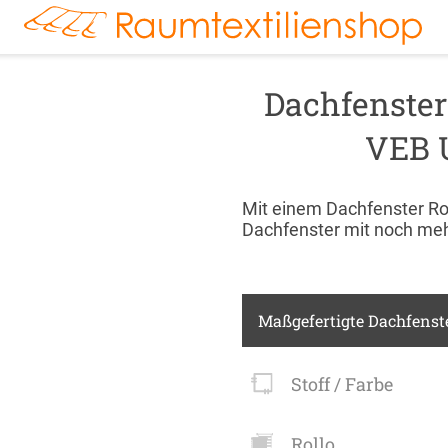
r
Markisenstoff
Fensterbilder
Tischdecke
Markise
Rollladen
Stoffe
kte:
FENSTER & TÜREN
RÄUME
TERRASSE, GA
Dachfenster
VEB 
Mit einem Dachfenster Rol
Dachfenster mit noch meh
Maßgefertigte Dachfenste
Stoff / Farbe
Rollo