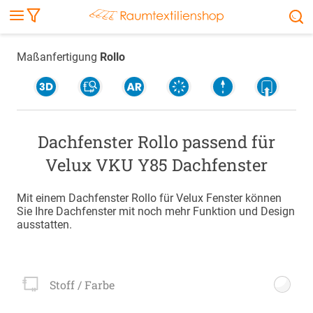
Markise
Außenrollo
Stoffe
Sonnensegel
FENSTER & TÜREN
RÄUME
TERRASSE, GARTEN & CO.
Maßanfertigung
Rollo
Dachfenster Rollo passend für
Velux VKU Y85 Dachfenster
Mit einem Dachfenster Rollo für Velux Fenster können
Sie Ihre Dachfenster mit noch mehr Funktion und Design
ausstatten.
Stoff / Farbe