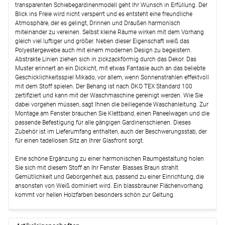
transparenten Schiebegardinenmodell geht Ihr Wunsch in Erfüllung. Der
Blick ins Freie wird nicht versperrt und es entsteht eine freundliche
Atmosphäre, der es gelingt, Drinnen und Draußen harmonisch
miteinander zu vereinen. Selbst kleine Räume wirken mit dem Vorhang
gleich viel luftiger und größer. Neben dieser Eigenschaft weiß das
Polyestergewebe auch mit einem modernen Design zu begeistern.
Abstrakte Linien ziehen sich in zickzackförmig durch das Dekor. Das
Muster erinnert an ein Dickicht, mit etwas Fantasie auch an das beliebte
Geschicklichkeitsspiel Mikado, vor allem, wenn Sonnenstrahlen effektvoll
mit dem Stoff spielen. Der Behang ist nach ÖKO TEX Standard 100
zertifiziert und kann mit der Waschmaschine gereinigt werden. Wie Sie
dabei vorgehen müssen, sagt Ihnen die beiliegende Waschanleitung. Zur
Montage am Fenster brauchen Sie Klettband, einen Paneelwagen und die
passende Befestigung für alle gängigen Gardinenschienen. Dieses
Zubehör ist im Lieferumfang enthalten, auch der Beschwerungsstab, der
für einen tadellosen Sitz an Ihrer Glasfront sorgt.
Eine schöne Ergänzung zu einer harmonischen Raumgestaltung holen
Sie sich mit diesem Stoff an Ihr Fenster. Blasses Braun strahlt
Gemütlichkeit und Geborgenheit aus, passend zu einer Einrichtung, die
ansonsten von Weiß dominiert wird. Ein blassbrauner Flächenvorhang
kommt vor hellen Holzfarben besonders schön zur Geltung.