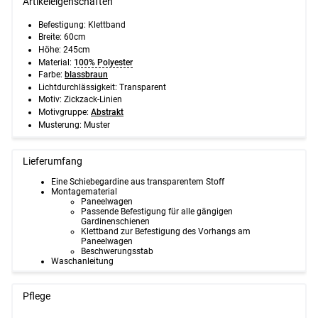
Artikeleigenschaften
Befestigung:
Klettband
Breite:
60cm
Höhe:
245cm
Material:
100% Polyester
Farbe:
blassbraun
Lichtdurchlässigkeit:
Transparent
Motiv:
Zickzack-Linien
Motivgruppe:
Abstrakt
Musterung:
Muster
Lieferumfang
Eine Schiebegardine aus transparentem Stoff
Montagematerial
Paneelwagen
Passende Befestigung für alle gängigen
Gardinenschienen
Klettband zur Befestigung des Vorhangs am
Paneelwagen
Beschwerungsstab
Waschanleitung
Pflege