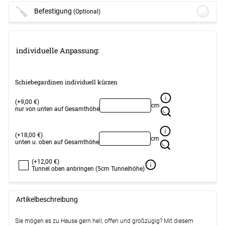
Befestigung
(Optional)
Lysel Outlet - SET
Schiebegardinenschiene mit
individuelle Anpassung:
Paneelwagen 3-läufig #1W
(ab +20,45
EUR)
Optionen verfügbar, bitte konfigurieren.
Schiebegardinen individuell kürzen
Lysel - Schiebegardine Klemmleisten
Set für oben und unten #1W
(ab
(+9,00 €)
+13,45 EUR)
cm
nur von unten auf Gesamthöhe
Optionen verfügbar, bitte konfigurieren.
SET Vorhangschiene 115cm mit 3
(+18,00 €)
cm
unten u. oben auf Gesamthöhe
Innenläufen für Deckenmontage in
Weiß #1W
(ab +25,95 EUR)
(+12,00 €)
Optionen verfügbar, bitte konfigurieren.
Tunnel oben anbringen (5cm Tunnelhöhe)
Weiter
Artikelbeschreibung
Sie mögen es zu Hause gern hell, offen und großzügig? Mit diesem