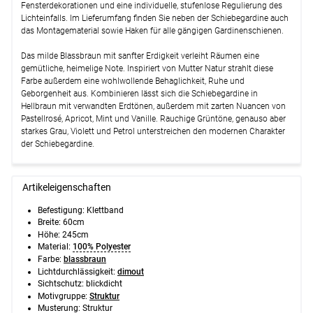
Fensterdekorationen und eine individuelle, stufenlose Regulierung des
Lichteinfalls. Im Lieferumfang finden Sie neben der Schiebegardine auch
das Montagematerial sowie Haken für alle gängigen Gardinenschienen.
Das milde Blassbraun mit sanfter Erdigkeit verleiht Räumen eine
gemütliche, heimelige Note. Inspiriert von Mutter Natur strahlt diese
Farbe außerdem eine wohlwollende Behaglichkeit, Ruhe und
Geborgenheit aus. Kombinieren lässt sich die Schiebegardine in
Hellbraun mit verwandten Erdtönen, außerdem mit zarten Nuancen von
Pastellrosé, Apricot, Mint und Vanille. Rauchige Grüntöne, genauso aber
starkes Grau, Violett und Petrol unterstreichen den modernen Charakter
der Schiebegardine.
Artikeleigenschaften
Befestigung:
Klettband
Breite:
60cm
Höhe:
245cm
Material:
100% Polyester
Farbe:
blassbraun
Lichtdurchlässigkeit:
dimout
Sichtschutz:
blickdicht
Motivgruppe:
Struktur
Musterung:
Struktur