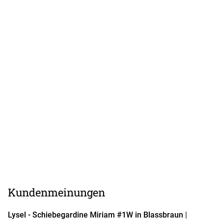
Lysel edler Schiebevorhang #2P
Lysel - Schiebegardine Toliara #1W
Kundenmeinungen
Lysel - Schiebegardine Miriam #1W in Blassbraun
|