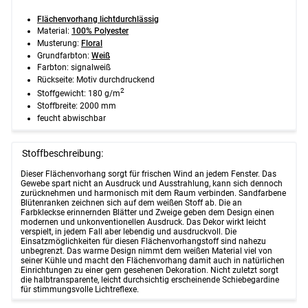
Flächenvorhang lichtdurchlässig
Material:
100% Polyester
Musterung:
Floral
Grundfarbton:
Weiß
Farbton: signalweiß
Rückseite: Motiv durchdruckend
2
Stoffgewicht: 180 g/m
Stoffbreite: 2000 mm
feucht abwischbar
Stoffbeschreibung:
Dieser Flächenvorhang sorgt für frischen Wind an jedem Fenster. Das
Gewebe spart nicht an Ausdruck und Ausstrahlung, kann sich dennoch
zurücknehmen und harmonisch mit dem Raum verbinden. Sandfarbene
Blütenranken zeichnen sich auf dem weißen Stoff ab. Die an
Farbkleckse erinnernden Blätter und Zweige geben dem Design einen
modernen und unkonventionellen Ausdruck. Das Dekor wirkt leicht
verspielt, in jedem Fall aber lebendig und ausdruckvoll. Die
Einsatzmöglichkeiten für diesen Flächenvorhangstoff sind nahezu
unbegrenzt. Das warme Design nimmt dem weißen Material viel von
seiner Kühle und macht den Flächenvorhang damit auch in natürlichen
Einrichtungen zu einer gern gesehenen Dekoration. Nicht zuletzt sorgt
die halbtransparente, leicht durchsichtig erscheinende Schiebegardine
für stimmungsvolle Lichtreflexe.