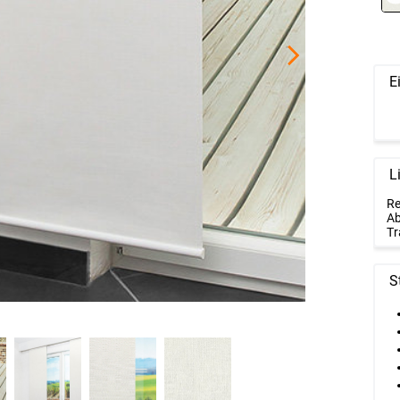
E
L
Re
Ab
Tr
S