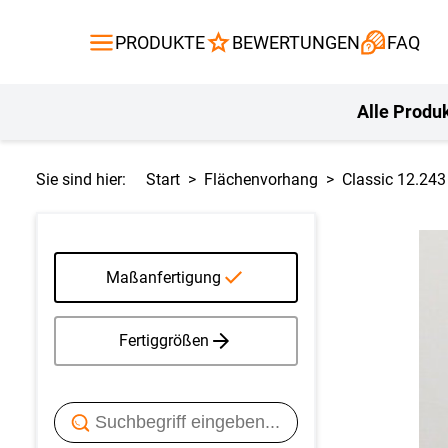
Gardinen
Flächenvor
PRODUKTE
BEWERTUNGEN
FAQ
Gardinenstange
Balkontuch
Fliegengitte
Kissen
Alle Produ
Sie sind hier:
Start
Flächenvorhang
Classic 12.243
Maßanfertigung
Fertiggrößen