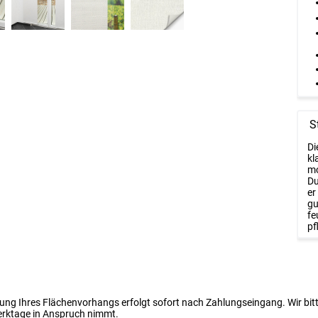
S
Di
kl
mo
Du
er
gu
fe
pf
igung Ihres Flächenvorhangs erfolgt sofort nach Zahlungseingang. Wir bit
erktage in Anspruch nimmt.