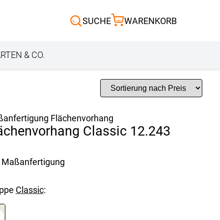
Scheibengardinen
SUCHE
WARENKORB
Sonnensegel
Außenrollo
RTEN & CO.
anfertigung Flächenvorhang
ächenvorhang Classic 12.243
Maßanfertigung
uppe
Classic
: