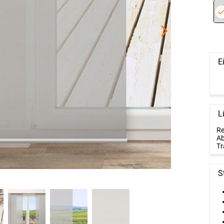
E
L
Re
Ab
Tr
S