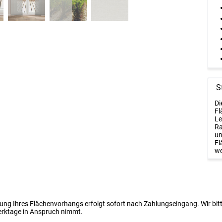
S
Di
Fl
Le
Ra
un
Fl
we
igung Ihres Flächenvorhangs erfolgt sofort nach Zahlungseingang. Wir bit
erktage in Anspruch nimmt.