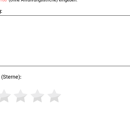
168
' (ohne Anführungsstriche) eingeben.
:
(Sterne)
: