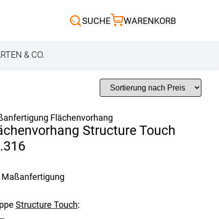
Scheibengardinen
SUCHE
WARENKORB
Sonnensegel
Außenrollo
RTEN & CO.
anfertigung Flächenvorhang
ächenvorhang Structure Touch
.316
Maßanfertigung
uppe
Structure Touch
: