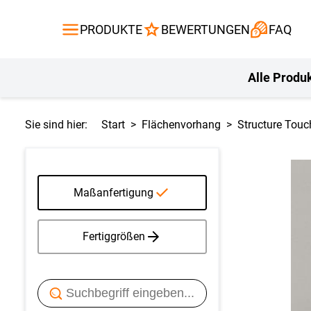
Gardinen
Flächenvor
PRODUKTE
BEWERTUNGEN
FAQ
Gardinenstange
Balkontuch
Fliegengitte
Kissen
Alle Produ
Sie sind hier:
Start
Flächenvorhang
Structure Touc
Maßanfertigung
Fertiggrößen