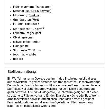
Flächenvorhang Transparent
Material:
100% PES (recycelt)
Musterung:
Struktur
Grundfarbton:
Weiß
Farbton: signalweiß
2
Stoffgewicht: 105 g/m
Feuchtraum geeignet
Objekt geeignet
schwer entflammbar
Halogen frei
Stoffbreite: 2350 mm
feucht abwischbar
recycelt
Stoffbeschreibung:
Ein Waffelmuster im Gewebe bestimmt das Erscheinungsbild dieses
aus recyceltem Polyester bestehenden transparenten Flächenvorhangs.
Der nach der Brandschutznorm B1 als schwer entflammbar zertifizierte
Stoff lässt viel Licht hindurch, welches nur sehr leicht gedämpft und
gemildert wird. Als PVC-/Halogenfrei, Feuchtraum geeignet, ist dieser
strukturierte Flächenvorhang für den Einsatz in Küche oder Bad, Wohn-
Arbeitsbereichen sowie in öffentlichen Gebäuden bestens geeignet.
Fensterdekorationen mit diesem maßgefertigten Flächenvorhang
schaffen ein behagliches Wohnklima.