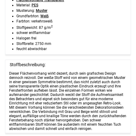
Material:
PES
Musterung:
Muster
Grundfarbton:
Weiß
Farbton: verkehrsweiß
2
Stoffgewicht: 87 g/m
schwer entflammbar
Halogen frei
Stoffbreite: 2750 mm
feucht abwischbar
Stoffbeschreibung:
Dieser Flächenvorhang wirkt dezent, durch sein grafisches Design
dennoch reizvoll. Der weiße Stoff wird von einem geometrischen Muster
in einer gewissen Symmetrie bestimmt, das nicht zuletzt auch durch
seine transparente Optik einen plastischen Eindruck erzeugt und Ihre
Fensterfronten aufleben lässt. Die einzelnen Formen wirken wie
aufeinander geschichtet. Dadurch weckt der Stoff die Aufmerksamkeit
des Betrachters und eignet sich besonders gut für eine moderne
Einrichtung mit eher reduziertem Stil oder im angesagten Retro-Look.
Mit diesem Vorhang können Sie die verschiedensten Dekorationsideen
verwirklichen. Die Verbindung mit Grau und Beige wirkt stilvoll und
elegant, auffällige und knallige Töne werden durch den zurückhaltenden
Fensterbehang noch stärker hervorgehoben. Den schwer
entflammbaren Stoff können Sie außerdem mit einem feuchten Tuch
abwischen und damit schnell und einfach reinigen.