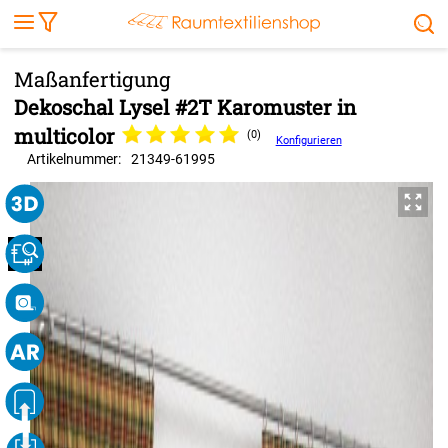
Markise
Außenrollo
Stoffe
Sonnensegel
FENSTER & TÜREN
RÄUME
TERRASSE, GARTEN & CO.
Dekoschal Lysel #2T Karomuster in
multicolor
(0)
Konfigurieren
Artikelnummer:
21349
-
61995