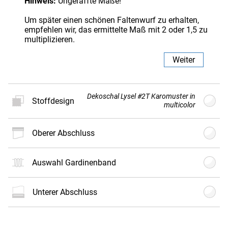
Hinweis:
Ungeraffte Maße!
Um später einen schönen Faltenwurf zu erhalten,
empfehlen wir, das ermittelte Maß mit 2 oder 1,5 zu
multiplizieren.
Weiter
Dekoschal Lysel #2T Karomuster in
Stoffdesign
multicolor
oberer Abschluss
Neues
Stoffdesign
Auswahl Gardinenband
Gratis
Stoffmuster
bestellen
unterer Abschluss
Es können Farbabweichungen zwischen
Bildschirmdarstellung und Produkt auftreten. Bitte