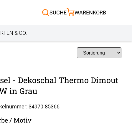
Scheibengardinen
SUCHE
WARENKORB
Sonnensegel
Außenrollo
RTEN & CO.
sel - Dekoschal Thermo Dimout
W in Grau
ikelnummer: 34970-
85366
rbe / Motiv