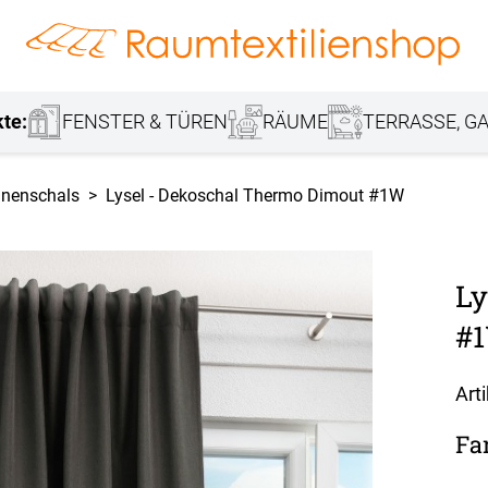
hang
Lamellenvorhang
Jalousie
r
Markisenstoff
Fensterbilder
Tischdecke
Markise
Rollladen
Stoffe
kte:
FENSTER & TÜREN
RÄUME
TERRASSE, GA
inenschals
Lysel - Dekoschal Thermo Dimout #1W
Ly
#1
Art
Fa