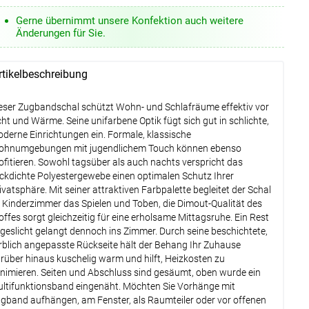
Weiter
Gerne übernimmt unsere Konfektion auch weitere
Änderungen für Sie.
rtikelbeschreibung
eser Zugbandschal schützt Wohn- und Schlafräume effektiv vor
cht und Wärme. Seine unifarbene Optik fügt sich gut in schlichte,
derne Einrichtungen ein. Formale, klassische
hnumgebungen mit jugendlichem Touch können ebenso
ofitieren. Sowohl tagsüber als auch nachts verspricht das
ickdichte Polyestergewebe einen optimalen Schutz Ihrer
ivatsphäre. Mit seiner attraktiven Farbpalette begleitet der Schal
 Kinderzimmer das Spielen und Toben, die Dimout-Qualität des
offes sorgt gleichzeitig für eine erholsame Mittagsruhe. Ein Rest
geslicht gelangt dennoch ins Zimmer. Durch seine beschichtete,
rblich angepasste Rückseite hält der Behang Ihr Zuhause
rüber hinaus kuschelig warm und hilft, Heizkosten zu
nimieren. Seiten und Abschluss sind gesäumt, oben wurde ein
ltifunktionsband eingenäht. Möchten Sie Vorhänge mit
gband aufhängen, am Fenster, als Raumteiler oder vor offenen