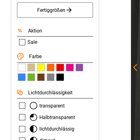
Fertiggrößen
Aktion
Sale
Farbe
Licht­durchlässigkeit
transparent
Halbtransparent
lichtdurchlässig