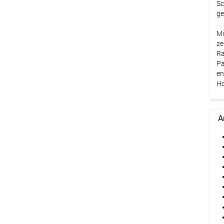
Sc
ge
Mi
ze
Ra
Pa
en
Ho
A