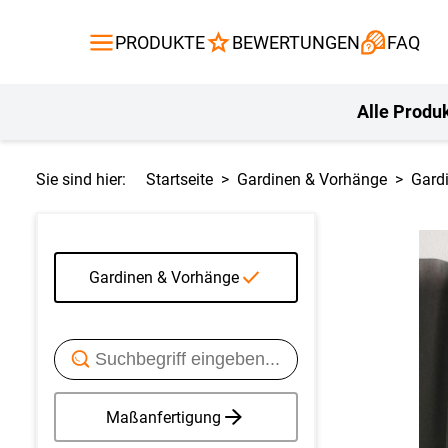
Gardinen
Flächenvor
PRODUKTE
BEWERTUNGEN
FAQ
Gardinenstange
Balkontuch
Fliegengitte
Kissen
Alle Produ
Sie sind hier:
Startseite
Gardinen & Vorhänge
Gard
Gardinen & Vorhänge
Maßanfertigung