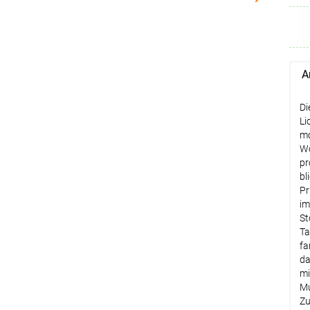
A
Di
Li
mo
Wo
pr
bl
Pr
im
St
Ta
fa
da
mi
Mu
Zu