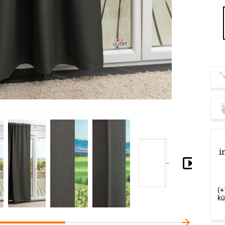
De
i
Op
Op
(+
kü
De