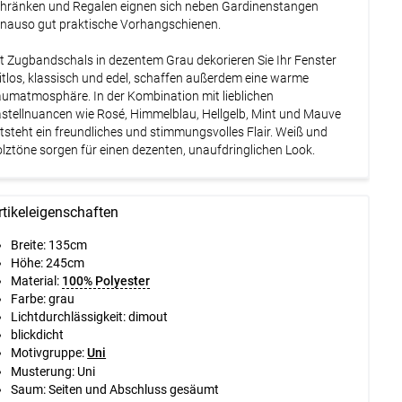
hränken und Regalen eignen sich neben Gardinenstangen
nauso gut praktische Vorhangschienen.
t Zugbandschals in dezentem Grau dekorieren Sie Ihr Fenster
itlos, klassisch und edel, schaffen außerdem eine warme
umatmosphäre. In der Kombination mit lieblichen
stellnuancen wie Rosé, Himmelblau, Hellgelb, Mint und Mauve
tsteht ein freundliches und stimmungsvolles Flair. Weiß und
lztöne sorgen für einen dezenten, unaufdringlichen Look.
rtikeleigenschaften
Breite: 135cm
Höhe: 245cm
Material:
100% Polyester
Farbe: grau
Lichtdurchlässigkeit: dimout
blickdicht
Motivgruppe:
Uni
Musterung: Uni
Saum: Seiten und Abschluss gesäumt