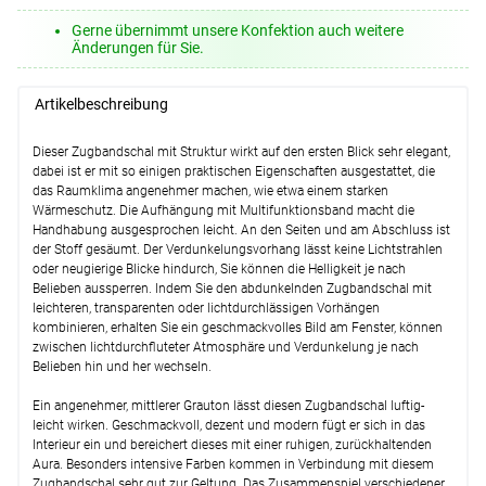
Gerne übernimmt unsere Konfektion auch weitere
Änderungen für Sie.
Artikelbeschreibung
Dieser Zugbandschal mit Struktur wirkt auf den ersten Blick sehr elegant,
dabei ist er mit so einigen praktischen Eigenschaften ausgestattet, die
das Raumklima angenehmer machen, wie etwa einem starken
Wärmeschutz. Die Aufhängung mit Multifunktionsband macht die
Handhabung ausgesprochen leicht. An den Seiten und am Abschluss ist
der Stoff gesäumt. Der Verdunkelungsvorhang lässt keine Lichtstrahlen
oder neugierige Blicke hindurch, Sie können die Helligkeit je nach
Belieben aussperren. Indem Sie den abdunkelnden Zugbandschal mit
leichteren, transparenten oder lichtdurchlässigen Vorhängen
kombinieren, erhalten Sie ein geschmackvolles Bild am Fenster, können
zwischen lichtdurchfluteter Atmosphäre und Verdunkelung je nach
Belieben hin und her wechseln.
Ein angenehmer, mittlerer Grauton lässt diesen Zugbandschal luftig-
leicht wirken. Geschmackvoll, dezent und modern fügt er sich in das
Interieur ein und bereichert dieses mit einer ruhigen, zurückhaltenden
Aura. Besonders intensive Farben kommen in Verbindung mit diesem
Zugbandschal sehr gut zur Geltung. Das Zusammenspiel verschiedener