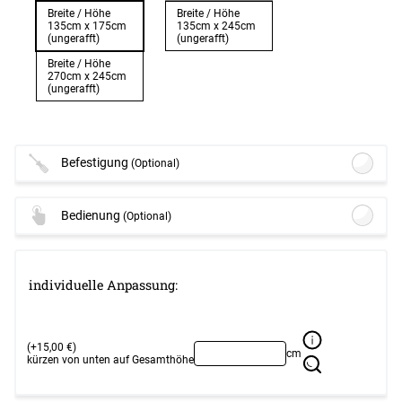
Breite / Höhe
Breite / Höhe
135cm x 175cm
135cm x 245cm
(ungerafft)
(ungerafft)
Breite / Höhe
270cm x 245cm
(ungerafft)
Befestigung
(Optional)
Lysel - SET Kugel Stange Ø 16mm #1W
Bedienung
(Optional)
(+23,45 EUR)
Details
Lysel - Schiebegardine Schleuderstab
Lysel - SET Topaz Träger offen 160cm
#1W
(ab +7,95 EUR)
individuelle Anpassung:
mit Endstücke Zylinder in Edelstahl-
Optionen verfügbar, bitte konfigurieren.
Optik #1W
(ab +71,95 EUR)
Optionen verfügbar, bitte konfigurieren.
Weiter
(+15,00 €)
cm
kürzen von unten auf Gesamthöhe
Weiter