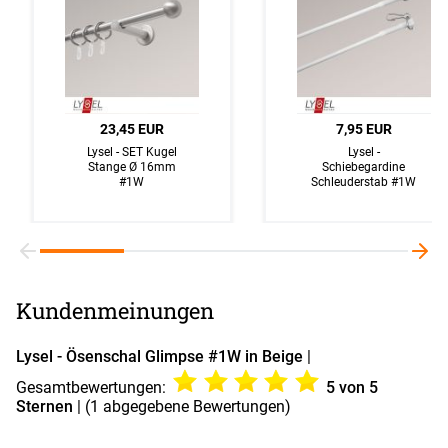
23,45 EUR
7,95 EUR
Lysel - SET Kugel
Lysel -
Stange Ø 16mm
Schiebegardine
#1W
Schleuderstab #1W
Kundenmeinungen
Lysel - Ösenschal Glimpse #1W in Beige
|
Gesamtbewertungen:
5
von 5
Sternen
| (
1
abgegebene Bewertungen)