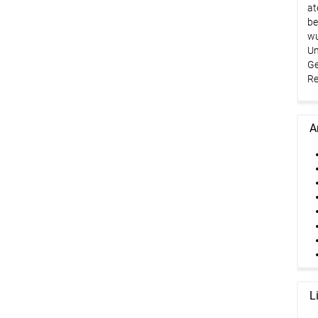
at
be
wu
Um
Ge
Re
A
L