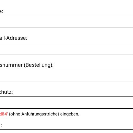
e:
ail-Adresse:
snummer (Bestellung):
hutz:
'd84'
(ohne Anführungsstriche) eingeben.
: