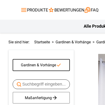
Gardinen
Flächenvor
PRODUKTE
BEWERTUNGEN
FAQ
Gardinenstange
Balkontuch
Fliegengitte
Kissen
Alle Produ
Sie sind hier:
Startseite
Gardinen & Vorhänge
Gard
Gardinen & Vorhänge
Maßanfertigung