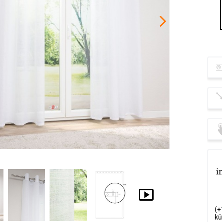
De
Op
i
Op
De
(+
kü