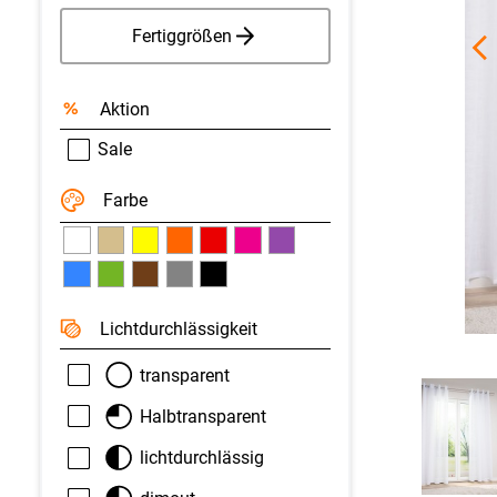
Fertiggrößen
Aktion
Sale
Farbe
Licht­durchlässigkeit
transparent
Halbtransparent
lichtdurchlässig