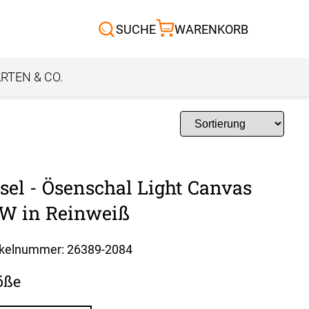
Scheibengardinen
SUCHE
WARENKORB
Sonnensegel
Außenrollo
RTEN & CO.
sel - Ösenschal Light Canvas
W in Reinweiß
ikelnummer: 26389-
2084
öße