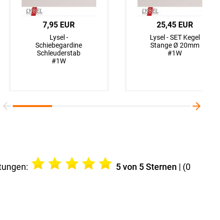
17,06 EUR
7,95 EUR
49,95 EUR
25,45 EUR
Lysel - Ösenschal
Lysel -
Lysel Outlet -
Lysel - SET Kegel
Lysel #1W Bagda
Schiebegardine
Glasleistenrollo
Stange Ø 20mm
in Weiß
Schleuderstab
Tageslicht #1W
#1W
#1W
tungen:
5
von 5 Sternen
| (
0