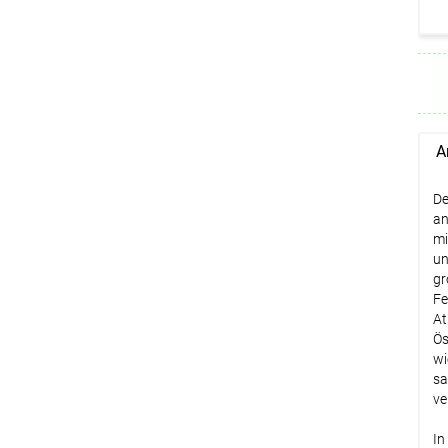
A
De
an
mi
un
gr
Fe
At
Ös
wi
sa
ve
In