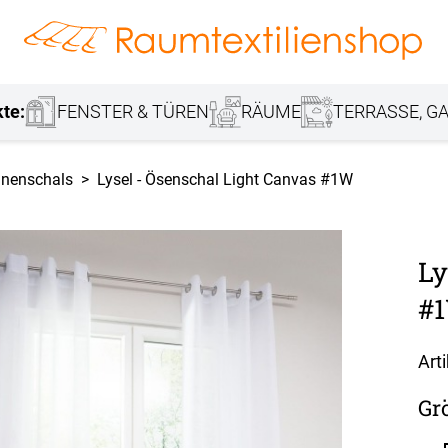
hang
Lamellenvorhang
Jalousie
r
Markisenstoff
Fensterbilder
Tischdecke
Markise
Rollladen
Stoffe
kte:
FENSTER & TÜREN
RÄUME
TERRASSE, GA
inenschals
Lysel - Ösenschal Light Canvas #1W
Ly
#1
Art
Gr