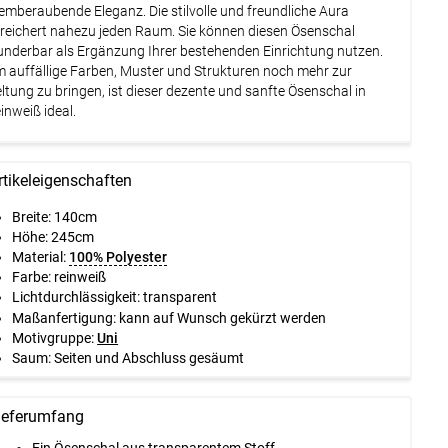
emberaubende Eleganz. Die stilvolle und freundliche Aura
reichert nahezu jeden Raum. Sie können diesen Ösenschal
nderbar als Ergänzung Ihrer bestehenden Einrichtung nutzen.
 auffällige Farben, Muster und Strukturen noch mehr zur
ltung zu bringen, ist dieser dezente und sanfte Ösenschal in
inweiß ideal.
rtikeleigenschaften
Breite: 140cm
Höhe: 245cm
Material:
100% Polyester
Farbe: reinweiß
Lichtdurchlässigkeit: transparent
Maßanfertigung: kann auf Wunsch gekürzt werden
Motivgruppe:
Uni
Saum: Seiten und Abschluss gesäumt
ieferumfang