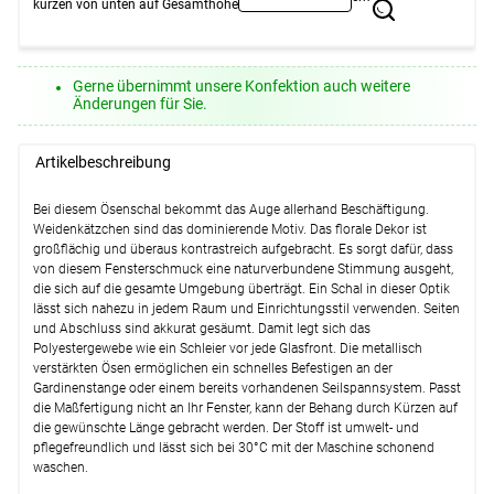
kürzen von unten auf Gesamthöhe
Weiter
Gerne übernimmt unsere Konfektion auch weitere
Änderungen für Sie.
Artikelbeschreibung
Bei diesem Ösenschal bekommt das Auge allerhand Beschäftigung.
Weidenkätzchen sind das dominierende Motiv. Das florale Dekor ist
großflächig und überaus kontrastreich aufgebracht. Es sorgt dafür, dass
von diesem Fensterschmuck eine naturverbundene Stimmung ausgeht,
die sich auf die gesamte Umgebung überträgt. Ein Schal in dieser Optik
lässt sich nahezu in jedem Raum und Einrichtungsstil verwenden. Seiten
und Abschluss sind akkurat gesäumt. Damit legt sich das
Polyestergewebe wie ein Schleier vor jede Glasfront. Die metallisch
verstärkten Ösen ermöglichen ein schnelles Befestigen an der
Gardinenstange oder einem bereits vorhandenen Seilspannsystem. Passt
die Maßfertigung nicht an Ihr Fenster, kann der Behang durch Kürzen auf
die gewünschte Länge gebracht werden. Der Stoff ist umwelt- und
pflegefreundlich und lässt sich bei 30°C mit der Maschine schonend
waschen.