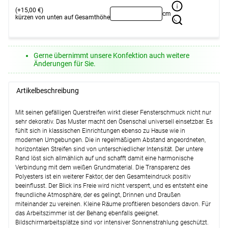
Weiter
Weiter
(+15,00 €)
cm
kürzen von unten auf Gesamthöhe
Gerne übernimmt unsere Konfektion auch weitere
Änderungen für Sie.
Artikelbeschreibung
Mit seinen gefälligen Querstreifen wirkt dieser Fensterschmuck nicht nur
sehr dekorativ. Das Muster macht den Ösenschal universell einsetzbar. Es
fühlt sich in klassischen Einrichtungen ebenso zu Hause wie in
modernen Umgebungen. Die in regelmäßigem Abstand angeordneten,
horizontalen Streifen sind von unterschiedlicher Intensität. Der untere
Rand löst sich allmählich auf und schafft damit eine harmonische
Verbindung mit dem weißen Grundmaterial. Die Transparenz des
Polyesters ist ein weiterer Faktor, der den Gesamteindruck positiv
beeinflusst. Der Blick ins Freie wird nicht versperrt, und es entsteht eine
freundliche Atmosphäre, der es gelingt, Drinnen und Draußen
miteinander zu vereinen. Kleine Räume profitieren besonders davon. Für
das Arbeitszimmer ist der Behang ebenfalls geeignet.
Bildschirmarbeitsplätze sind vor intensiver Sonnenstrahlung geschützt.