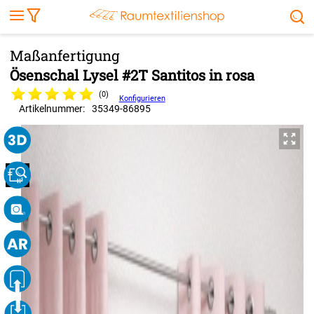
Markise
Außenrollo
Stoffe
Sonnensegel
FENSTER & TÜREN
RÄUME
TERRASSE, GARTEN & CO.
Ösenschal Lysel #2T Santitos in rosa
(0)
Konfigurieren
Artikelnummer:
35349
-
86895