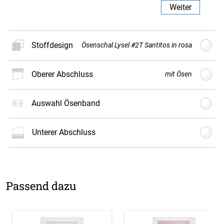
Weiter
Stoffdesign
Ösenschal Lysel #2T Santitos in rosa
oberer Abschluss
mit Ösen
Neues
Stoffdesign
Auswahl Ösenband
Der Vorhang wird nach Kundenwunsch individuell
unterer Abschluss
gefertigt und ist daher vom Umtausch
ausgeschlossen.
Weiter
Passend dazu
mit
mit
mit Ösen
mit
Gardinenband
Smokband
Bleistiftfalte
1:2 50mm
50mm