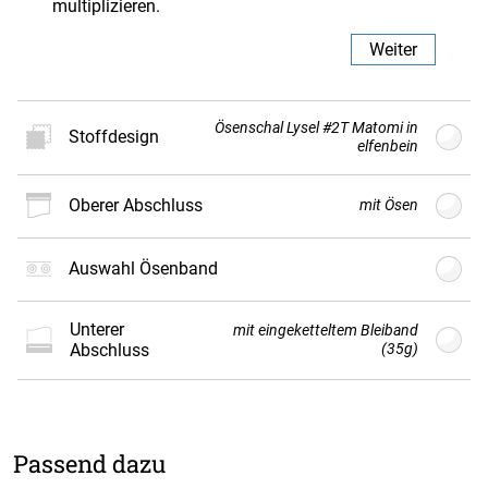
multiplizieren.
Weiter
Ösenschal Lysel #2T Matomi in
Stoffdesign
elfenbein
oberer Abschluss
mit Ösen
Neues
Stoffdesign
Auswahl Ösenband
Der Vorhang wird nach Kundenwunsch individuell
unterer
mit eingeketteltem Bleiband
gefertigt und ist daher vom Umtausch
Abschluss
(35g)
ausgeschlossen.
Weiter
Passend dazu