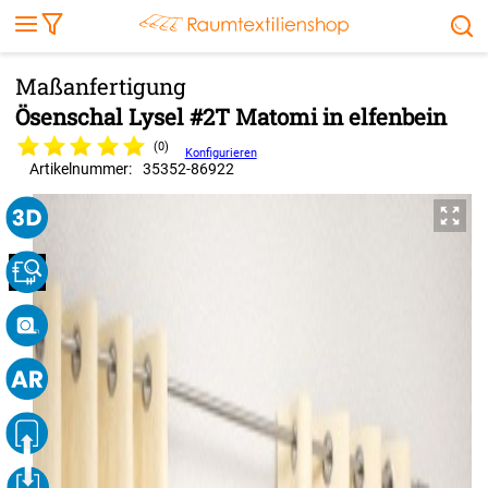
Markise
Außenrollo
Stoffe
Sonnensegel
FENSTER & TÜREN
RÄUME
TERRASSE, GARTEN & CO.
Ösenschal Lysel #2T Matomi in elfenbein
(0)
Konfigurieren
Artikelnummer:
35352
-
86922