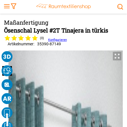
Markise
Außenrollo
Stoffe
Sonnensegel
FENSTER & TÜREN
RÄUME
TERRASSE, GARTEN & CO.
Ösenschal Lysel #2T Tinajera in türkis
(0)
Konfigurieren
Artikelnummer:
35390
-
87149