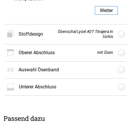
Weiter
Ösenschal Lysel #2T Tinajera in
Stoffdesign
türkis
oberer Abschluss
mit Ösen
Neues
Stoffdesign
Auswahl Ösenband
Der Vorhang wird nach Kundenwunsch individuell
unterer Abschluss
gefertigt und ist daher vom Umtausch
ausgeschlossen.
Weiter
Passend dazu
mit
mit
mit Ösen
mit