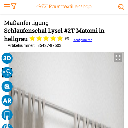
Markise
Außenrollo
Stoffe
Sonnensegel
FENSTER & TÜREN
RÄUME
TERRASSE, GARTEN & CO.
Schlaufenschal Lysel #2T Matomi in
hellgrau
(0)
Konfigurieren
Artikelnummer:
35427
-
87503