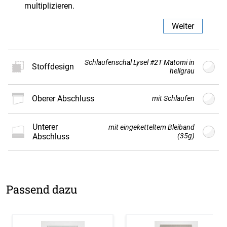
multiplizieren.
Weiter
Schlaufenschal Lysel #2T Matomi in
Stoffdesign
hellgrau
oberer Abschluss
mit Schlaufen
Neues
Stoffdesign
unterer
mit eingeketteltem Bleiband
Abschluss
(35g)
Der Vorhang wird nach Kundenwunsch individuell
gefertigt und ist daher vom Umtausch
ausgeschlossen.
Passend dazu
Weiter