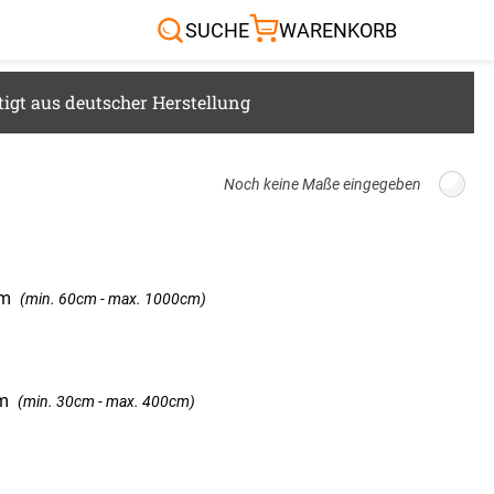
Sonnensegel
Außenrollo
SUCHE
WARENKORB
RTEN & CO.
igt aus deutscher Herstellung
Breite: 100cm, Höhe: 220cm
m
(min. 60cm - max. 1000cm)
m
(min. 30cm - max. 400cm)