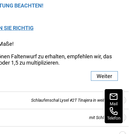
TUNG BEACHTEN!
N SIE RICHTIG
 Maße!
nen Faltenwurf zu erhalten, empfehlen wir, das
der 1,5 zu multiplizieren.
Weiter
Schlaufenschal Lysel #2T Tinajera in weißgrün
Mail
mit Schlaufen
Telefon
Stoffdesign