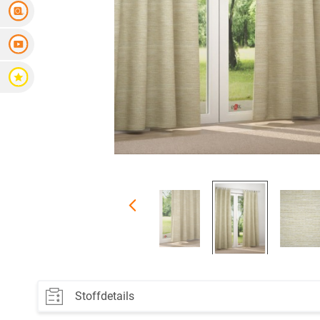
Messanleitung
Videoanleitung
Bewertungen
Stoffdetails
Material:
100% Polyester