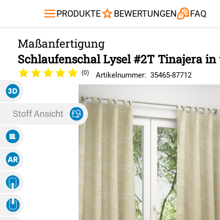
Gardinenstange
Balkontuch
Fliegengitte
Kissen
Sonnensegel
PRODUKTE
BEWERTUNGEN
FAQ
Alle Produ
Schlaufenschal Lysel #2T Tinajera in
(0)
Artikelnummer:
35465
-
87712
3D Ansicht
Stoff Ansicht
Maße Eingeben
Augmented Reality
Eigenes Ambiente
Foto Hochladen
3D Ansicht Herunterladen