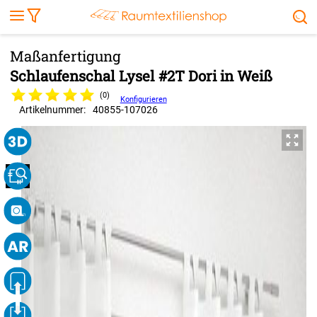
Markise
Außenrollo
Stoffe
Sonnensegel
FENSTER & TÜREN
RÄUME
TERRASSE, GARTEN & CO.
Schlaufenschal Lysel #2T Dori in Weiß
(0)
Konfigurieren
Artikelnummer:
40855
-
107026