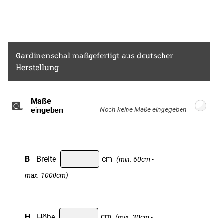
Chlor- bleiche nicht möglich
Gardinenschal
maßgefertigt aus deutscher
Herstellung
Maße
Breite: 100cm, Höhe: 220cm
eingeben
B
Breite
cm
(min. 60cm -
max. 1000cm)
H
Höhe
cm
(min. 30cm -