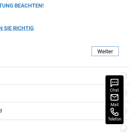
TUNG BEACHTEN!
N SIE RICHTIG
Weiter
Chat
Gratis
Stoffmuster
bestellen
ign
Mail
d
weichungen zwischen Bildschirmdarstellung und
Telefon
. Bitte nehmen Sie Kontakt mit uns auf. Wir senden
uster zur Ansicht.