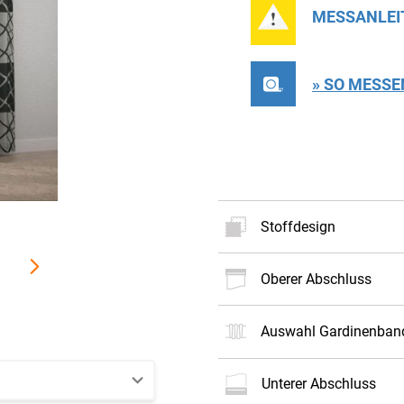
MESSANLEI
» SO MESSE
Stoffdesign
oberer Abschluss
Neues
Stoffdes
Auswahl Gardinenban
Es können Farbab
Produkt auftreten
unterer Abschluss
Ihnen gerne ein M