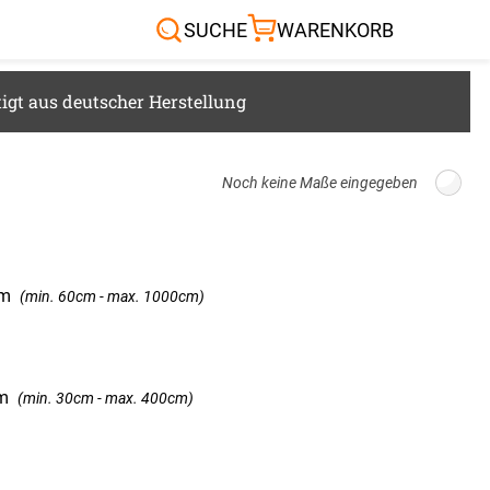
Sonnensegel
Außenrollo
SUCHE
WARENKORB
RTEN & CO.
igt aus deutscher Herstellung
Breite: 300cm, Höhe: 220cm
m
(min. 60cm - max. 1000cm)
m
(min. 30cm - max. 400cm)