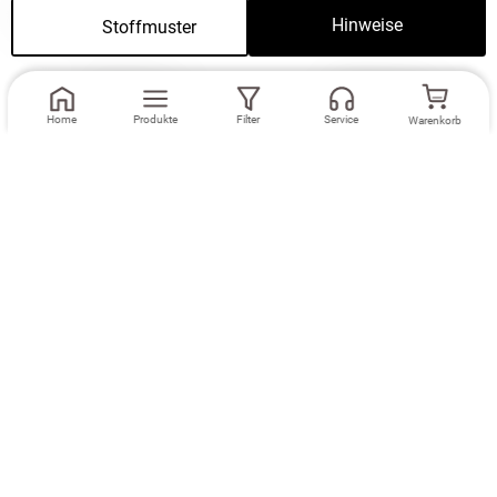
Passend dazu
Hinweise
Stoffmuster
Weiter
Home
Produkte
Filter
Service
Warenkorb
Maße eingeben
Maße eingeben
Dekoschal Lysel
Ösenschal Lysel
#2T Bollnät in
#2T Bollnät in
graphitgrau
graphitgrau