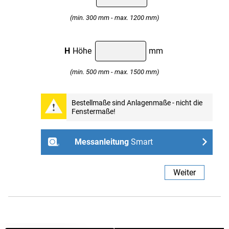
(min. 300 mm - max. 1200 mm)
H
Höhe
mm
(min. 500 mm - max. 1500 mm)
Professional
Bestellmaße sind Anlagenmaße - nicht die
Fenstermaße!
Weiter
Messanleitung
Smart
- ohne Bohren mit Spannhaltern
Weiter
Links
Rechts