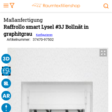
Markise
Außenrollo
Stoffe
Sonnensegel
FENSTER & TÜREN
RÄUME
TERRASSE, GARTEN & CO.
Raffrollo smart Lysel #3J Bollnät in
graphitgrau
Konfigurieren
Artikelnummer:
37470
-
97502