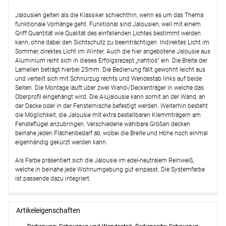
Jalousien gelten als die Klassiker schlechthin, wenn es um das Thema
funktionale Vorhänge geht. Funktional sind Jalousien, weil mit einem
Griff Quantität wie Qualität des einfallenden Lichtes bestimmt werden
kann, ohne dabei den Sichtschutz zu beeinträchtigen. Indirektes Licht im
Sommer, direktes Licht im Winter. Auch die hier angebotene Jalousie aus
Aluminium reiht sich in dieses Erfolgsrezept „nahtlos“ ein. Die Breite der
Lamellen beträgt hierbei 25mm. Die Bedienung fällt gewohnt leicht aus
und verteilt sich mit Schnurzug rechts und Wendestab links auf beide
Seiten. Die Montage läuft über zwei Wand-/Deckenträger in welche das
Oberprofil eingehängt wird. Die Alujalousie kann somit an der Wand, an
der Decke oder in der Fensternische befestigt werden. Weiterhin besteht
die Möglichkeit, die Jalousie mit extra bestellbaren Klemmträgern am
Fensteflügel anzubringen. Verschiedene wählbare Größen decken
beinahe jeden Flächenbedarf ab, wobei die Breite und Höhe noch einmal
eigenhändig gekürzt werden kann.
Als Farbe präsentiert sich die Jalousie im edel-neutralem Reinweiß,
welche in beinahe jede Wohnumgebung gut einpasst. Die Systemfarbe
ist passende dazu integriert.
Artikeleigenschaften