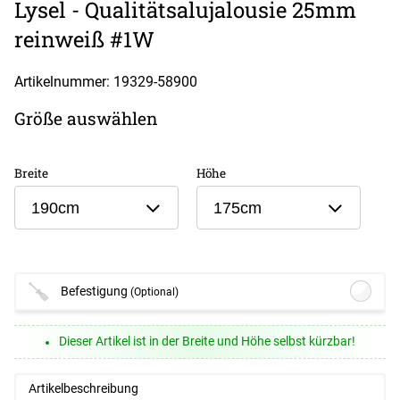
Lysel - Qualitätsalujalousie 25mm
reinweiß #1W
Artikelnummer: 19329-
58900
Größe auswählen
Breite
Höhe
190cm
175cm
Befestigung
(Optional)
Lysel - Klemmträger #1W
(+8,45 EUR)
Dieser Artikel ist in der Breite und Höhe selbst kürzbar!
Details
Artikelbeschreibung
Weiter