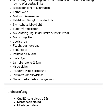
Bedienung: Schnurzug und Wendestab, Bedienseite: Schnurzug
rechts, Wendestab links
Befestigung: zum Schrauben
Farbe: Weiß
Material:
Aluminium
Lichtdurchlässigkeit:
abdunkelnd
Sichtschutz:
blickdicht
guter Wärmeschutz
Maßanfertigung: in der Breite selbst kürzbar
Musterung: Uni
abwischbar
Feuchtraum geeignet
abbürstbar
Pakethöhe: 6,5cm
Tiefe:
2,7
cm
Lamellenbreite:
2,5
cm
kindersicher
inklusive Pendelsicherung
inklusive Schnurwickler
Systemfarbe: farblich angepasst
Lieferumfang
Qualitätsalujalousie 25mm
Montageanleitung
Montagematerial