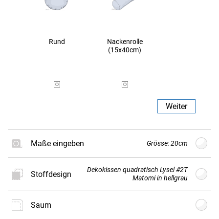
Rund
Nackenrolle
(15x40cm)
Weiter
Maße eingeben
Grösse: 20cm
Dekokissen quadratisch Lysel #2T
Stoffdesign
G
Größe
cm
(min. 20cm - max.
Matomi in hellgrau
80cm)
Saum
Neues
Stoffdesign