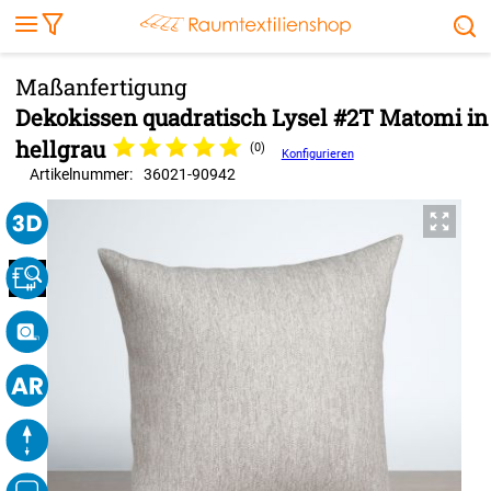
Markise
Außenrollo
Stoffe
Sonnensegel
FENSTER & TÜREN
RÄUME
TERRASSE, GARTEN & CO.
Dekokissen quadratisch Lysel #2T Matomi in
hellgrau
(0)
Konfigurieren
Artikelnummer:
36021
-
90942