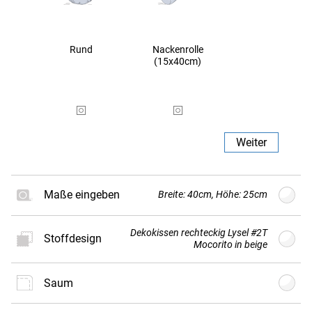
Rund
Nackenrolle
(15x40cm)
Weiter
Maße eingeben
Breite: 40cm, Höhe: 25cm
Dekokissen rechteckig Lysel #2T
Stoffdesign
B
Breite
cm
(min. 20cm - max.
Mocorito in beige
80cm)
Saum
Neues
Stoffdesign