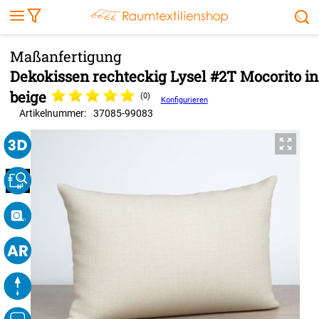
Markise
Außenrollo
Stoffe
Sonnensegel
FENSTER & TÜREN
RÄUME
TERRASSE, GARTEN & CO.
Dekokissen rechteckig Lysel #2T Mocorito in
beige
(0)
Konfigurieren
Artikelnummer:
37085
-
99083