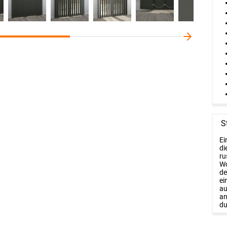
S
Ei
di
ru
Wo
de
ei
au
an
du