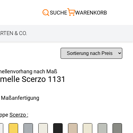
Scheibengardinen
SUCHE
WARENKORB
Sonnensegel
Außenrollo
RTEN & CO.
ellenvorhang nach Maß
melle Scerzo 1131
Maßanfertigung
uppe
Scerzo :