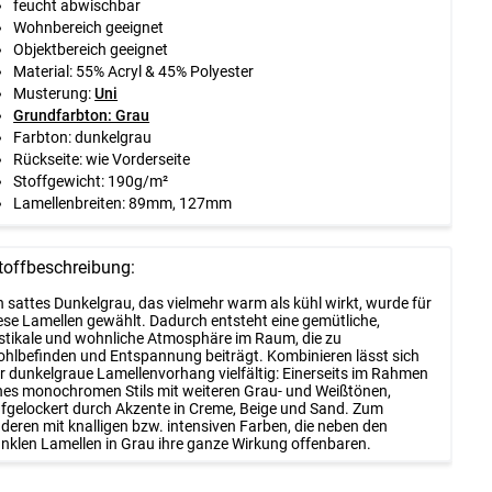
feucht abwischbar
Wohnbereich geeignet
Objektbereich geeignet
Material: 55% Acryl & 45% Polyester
Musterung:
Uni
Grundfarbton: Grau
Farbton: dunkelgrau
Rückseite: wie Vorderseite
Stoffgewicht: 190g/m²
Lamellenbreiten: 89mm, 127mm
toffbeschreibung:
n sattes Dunkelgrau, das vielmehr warm als kühl wirkt, wurde für
ese Lamellen gewählt. Dadurch entsteht eine gemütliche,
stikale und wohnliche Atmosphäre im Raum, die zu
hlbefinden und Entspannung beiträgt. Kombinieren lässt sich
r dunkelgraue Lamellenvorhang vielfältig: Einerseits im Rahmen
nes monochromen Stils mit weiteren Grau- und Weißtönen,
fgelockert durch Akzente in Creme, Beige und Sand. Zum
deren mit knalligen bzw. intensiven Farben, die neben den
nklen Lamellen in Grau ihre ganze Wirkung offenbaren.