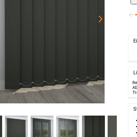
E
L
Re
Ab
Tr
S