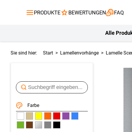
Gardinen
Flächenvor
PRODUKTE
BEWERTUNGEN
FAQ
Gardinenstange
Balkontuch
Fliegengitte
Kissen
Alle Produ
Sie sind hier:
Start
Lamellenvorhänge
Lamelle Sce
Farbe