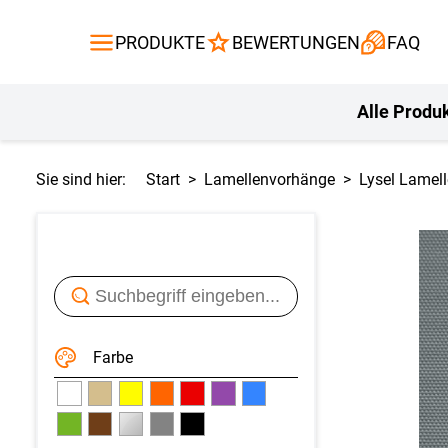
Gardinen
Flächenvor
PRODUKTE
BEWERTUNGEN
FAQ
Gardinenstange
Balkontuch
Fliegengitte
Kissen
Alle Produ
Sie sind hier:
Start
Lamellenvorhänge
Lysel Lamel
Farbe