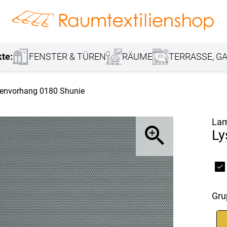
hang
Lamellenvorhang
Jalousie
r
Markisenstoff
Fensterbilder
Tischdecke
Markise
Rollladen
Stoffe
kte:
FENSTER & TÜREN
RÄUME
TERRASSE, GA
lenvorhang 0180 Shunie
Lam
Ly
Gr