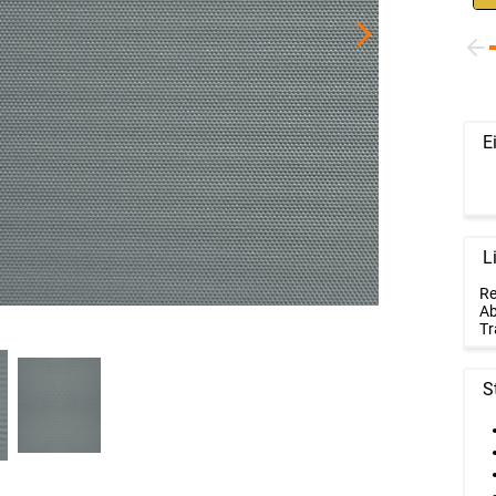
E
L
Re
Ab
Tr
S