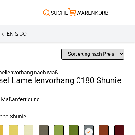
Scheibengardinen
SUCHE
WARENKORB
Sonnensegel
Außenrollo
RTEN & CO.
ellenvorhang nach Maß
sel Lamellenvorhang 0180 Shunie
Maßanfertigung
uppe
Shunie: