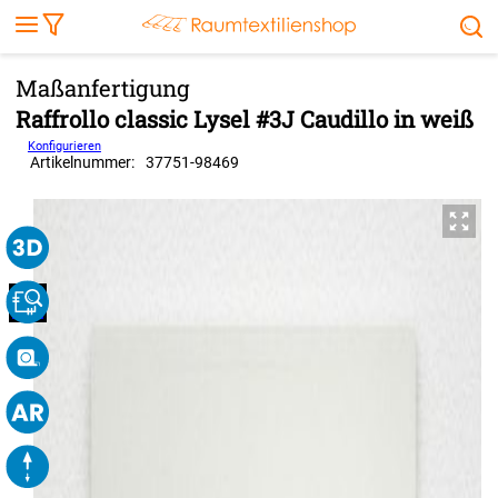
Markise
Außenrollo
Stoffe
Sonnensegel
FENSTER & TÜREN
RÄUME
TERRASSE, GARTEN & CO.
Raffrollo classic Lysel #3J Caudillo in weiß
Konfigurieren
Artikelnummer:
37751
-
98469