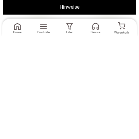
Hinweise
Home
Produkte
Filter
Service
Warenkorb
Maße eingeben
Maße eingeben
Dekoschal Lysel
Ösenschal Lysel
#2T Caudillo in
#2T Caudillo in
weiß
weiß
Zubehör