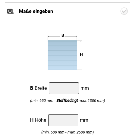
Maße eingeben
Weiter
B
H
Classic
Smart
Classic
Motor
B
Breite
mm
(min. 650 mm -
Stoffbedingt
max. 1300 mm)
H
Höhe
mm
(min. 500 mm - max. 2500 mm)
Professional