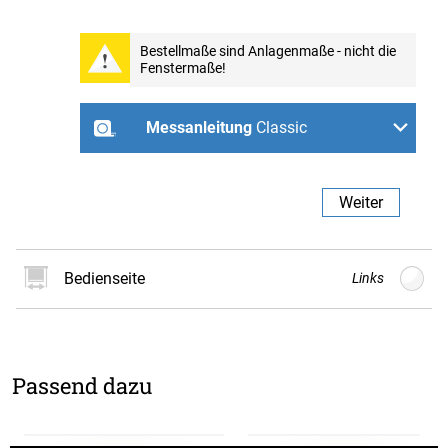
Bestellmaße sind Anlagenmaße - nicht die
Fenstermaße!
Weiter
Messanleitung
Classic
Zum Schrauben an der
Zum Schrauben an der
Zum Schrauben in der
Wand
Decke
Fensternische
Weiter
Bedienseite
Links
Links
Rechts
Passend dazu
Weiter