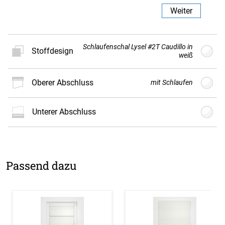
Weiter
Schlaufenschal Lysel #2T Caudillo in
Stoffdesign
weiß
oberer Abschluss
mit Schlaufen
Neues
Stoffdesign
unterer Abschluss
Der Vorhang wird nach Kundenwunsch individuell
gefertigt und ist daher vom Umtausch
ausgeschlossen.
Passend dazu
Weiter
Ösenband
Weiß
mit
mit
Cremeweiß
Ösenband
mit Ösen
mit
Gardinenband
Smokband
schmal
Bleistiftfalte
breit