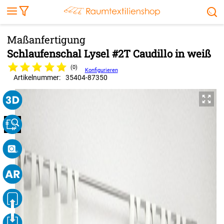
Markise
Außenrollo
Stoffe
Sonnensegel
FENSTER & TÜREN
RÄUME
TERRASSE, GARTEN & CO.
Schlaufenschal Lysel #2T Caudillo in weiß
(0)
Konfigurieren
Artikelnummer:
35404
-
87350