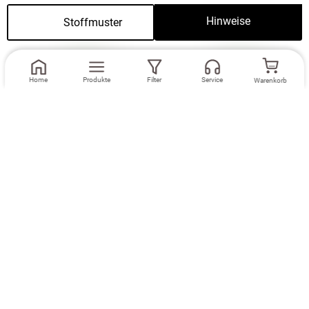
Hinweise
Stoffmuster
Home
Produkte
Filter
Service
Warenkorb
Maße eingeben
Maße eingeben
Dekoschal Lysel
Ösenschal Lysel
#2T Tuulos in
#2T Tuulos in
cremeweiß
cremeweiß
Zubehör