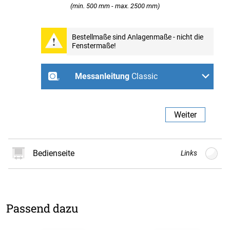
(min. 500 mm - max. 2500 mm)
Professional
Bestellmaße sind Anlagenmaße - nicht die
Fenstermaße!
Weiter
Messanleitung
Classic
Zum Schrauben an der
Zum Schrauben an der
Zum Schrauben in der
Wand
Decke
Fensternische
Weiter
Bedienseite
Links
Links
Rechts
Passend dazu
Weiter