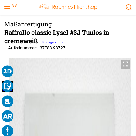
Markise
Außenrollo
Stoffe
Sonnensegel
FENSTER & TÜREN
RÄUME
TERRASSE, GARTEN & CO.
Raffrollo classic Lysel #3J Tuulos in
cremeweiß
Konfigurieren
Artikelnummer:
37783
-
98727