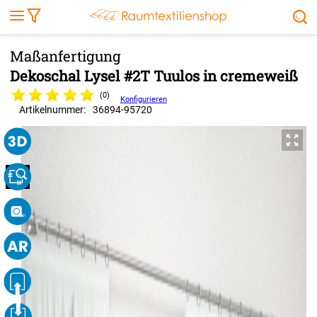
Markise
Außenrollo
Stoffe
Sonnensegel
FENSTER & TÜREN
RÄUME
TERRASSE, GARTEN & CO.
Dekoschal Lysel #2T Tuulos in cremeweiß
(0)
Konfigurieren
Artikelnummer:
36894
-
95720