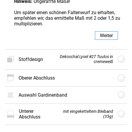
Hinweis:
Ungeraffte Maße!
Um später einen schönen Faltenwurf zu erhalten,
empfehlen wir, das ermittelte Maß mit 2 oder 1,5 zu
multiplizieren.
Weiter
Dekoschal Lysel #2T Tuulos in
Stoffdesign
cremeweiß
oberer Abschluss
Neues
Stoffdesign
Auswahl Gardinenband
unterer
Gratis
Stoffmuster
bestellen
mit eingeketteltem Bleiband
Abschluss
(35g)
Es können Farbabweichungen zwischen