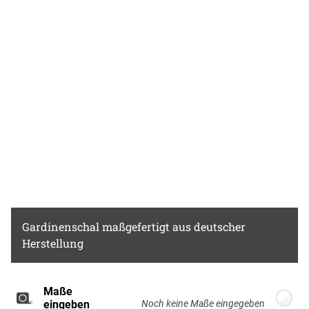
Gegensätzlicher könnte das Design kaum sein,
der Spagat zwischen ruhiger und naturnaher
Chlor- bleiche nicht möglich
Optik und glitzernden, stilvollen Effekten gelingt
dennoch. Indem Sie bei der Einrichtung und
Dekoration des Raumes weitere Naturtöne und
frisches Grün ebenso einbinden wie silbern
glänzende Accessoires, wirkt das Gesamtbild
harmonisch und einladend.
Gardinenschal
maßgefertigt aus deutscher
Herstellung
Maße
Breite: 100cm, Höhe: 220cm
eingeben