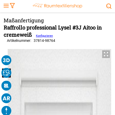
Markise
Außenrollo
Stoffe
Sonnensegel
FENSTER & TÜREN
RÄUME
TERRASSE, GARTEN & CO.
Raffrollo professional Lysel #3J Aitoo in
cremeweiß
Konfigurieren
Artikelnummer:
37814
-
98764