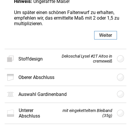
Hinweis:
Ungeraffte Maße!
Um später einen schönen Faltenwurf zu erhalten,
empfehlen wir, das ermittelte Maß mit 2 oder 1,5 zu
multiplizieren.
Weiter
Dekoschal Lysel #2T Aitoo in
Stoffdesign
cremeweiß
oberer Abschluss
Neues
Stoffdesign
Auswahl Gardinenband
unterer
Gratis
Stoffmuster
bestellen
mit eingeketteltem Bleiband
Abschluss
(35g)
Es können Farbabweichungen zwischen