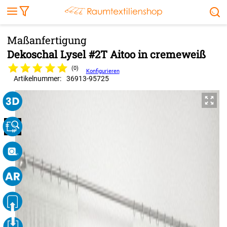
Markise
Außenrollo
Stoffe
Sonnensegel
FENSTER & TÜREN
RÄUME
TERRASSE, GARTEN & CO.
Dekoschal Lysel #2T Aitoo in cremeweiß
(0)
Konfigurieren
Artikelnummer:
36913
-
95725