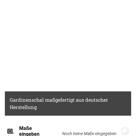
Warmes Holz und weitere Naturmaterialien
lassen das Ambiente einladend und gemütlich
Chlor- bleiche nicht möglich
wirken.
Gardinenschal
maßgefertigt aus deutscher
Herstellung
Maße
Breite: 100cm, Höhe: 220cm
eingeben