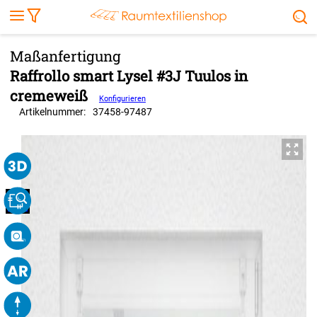
Markise
Außenrollo
Stoffe
Sonnensegel
FENSTER & TÜREN
RÄUME
TERRASSE, GARTEN & CO.
Raffrollo smart Lysel #3J Tuulos in
cremeweiß
Konfigurieren
Artikelnummer:
37458
-
97487