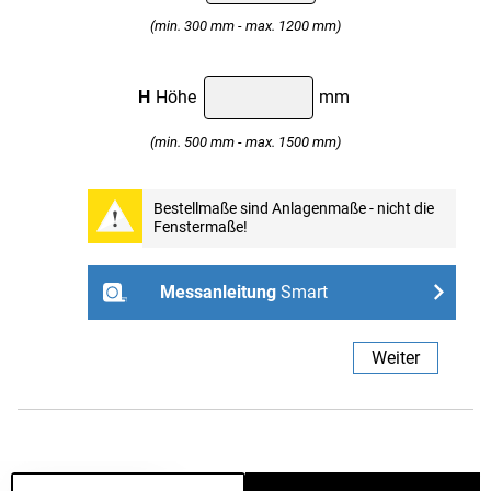
(min. 300 mm - max. 1200 mm)
H
Höhe
mm
(min. 500 mm - max. 1500 mm)
Professional
Bestellmaße sind Anlagenmaße - nicht die
Fenstermaße!
Weiter
Messanleitung
Smart
- ohne Bohren mit Spannhaltern
Weiter
Links
Rechts