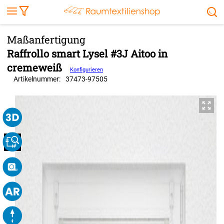
Markise
Außenrollo
Stoffe
Sonnensegel
FENSTER & TÜREN
RÄUME
TERRASSE, GARTEN & CO.
Raffrollo smart Lysel #3J Aitoo in
cremeweiß
Konfigurieren
Artikelnummer:
37473
-
97505