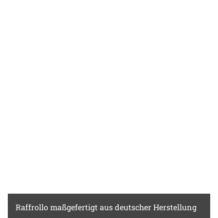
Grüntönen, verwandten Erdfarben und
zarten Pastellnuancen wirken besonders
harmonisch. Warmes Holz und weitere
Naturmaterialien lassen das Ambiente
einladend und gemütlich wirken.
Raffrollo
maßgefertigt aus deutscher Herstellung