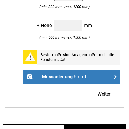
(min. 300 mm - max. 1200 mm)
H
Höhe
mm
(min. 500 mm - max. 1500 mm)
Professional
Bestellmaße sind Anlagenmaße - nicht die
Fenstermaße!
Weiter
Messanleitung
Smart
- ohne Bohren mit Spannhaltern
Weiter
Links
Rechts