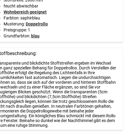
feucht abwischbar
Wohnbereich geeignet
Farbton: saphirblau
Musterung:
Doppelrollo
Preisgruppe: 1
Grundfarbton:
blau
toffbeschreibung:
ansparente und blickdichte Stoffstreifen ergeben im Wechsel
n ganz speziellen Behang für Doppelrollos. Durch Verstellen der
offhöhe erfolgt die Regelung des Lichteinfalls in Ihre
umlichkeiten fast automatisch. Liegen die undurchsichtigen
hnen so, dass sie sich auf der vorderen und hinteren Stoffbahn
wechseln und zu einer Fläche ergänzen, so sind Sie vor
ugierigen Blicken geschützt. Wenn die transparenten (5cm
offhöhe) und blickdichten (7,5cm Stoffhöhe) Streifen
ckungsgleich liegen, können Sie trotz geschlossenem Rollo die
cht nach draußen genießen. In neutralen Farbtönen gehalten,
rmonieren die Doppelrollogewebe mit beinahe jeder
umgestaltung. Ein königliches Blau schmückt mit diesem Rollo
re Fenster. Beinahe so dunkel wie der Nachthimmel gibt es dem
um eine ruhige Stimmung.