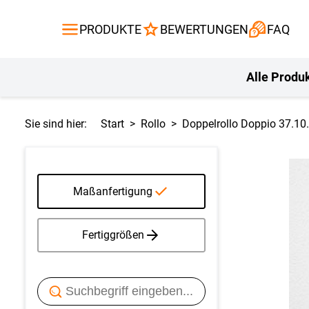
Gardinen
Flächenvor
PRODUKTE
BEWERTUNGEN
FAQ
Gardinenstange
Balkontuch
Fliegengitte
Kissen
Alle Produ
Sie sind hier:
Start
Rollo
Doppelrollo Doppio 37.10
Maßanfertigung
Fertiggrößen