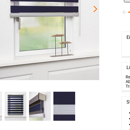
E
L
Re
Ab
Tr
S