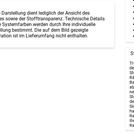
 Darstellung dient lediglich der Ansicht des
es sowie der Stofftransparenz. Technische Details
 Systemfarben werden durch Ihre individuelle
llung bestimmt. Die auf dem Bild gezeigte
ation ist im Lieferumfang nicht enthalten.
S
Tr
de
St
Rä
Ba
ab
ne
St
de
Si
ha
Ra
Ih
Ra