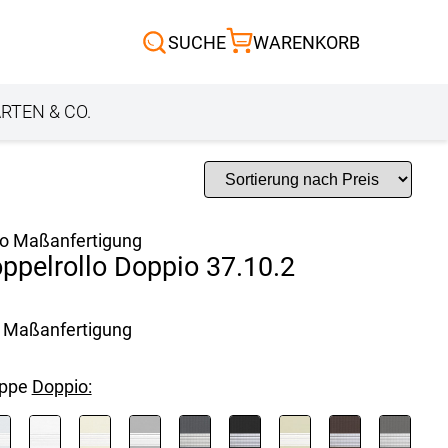
Scheibengardinen
SUCHE
WARENKORB
Sonnensegel
Außenrollo
RTEN & CO.
lo Maßanfertigung
ppelrollo Doppio 37.10.2
Maßanfertigung
uppe
Doppio: