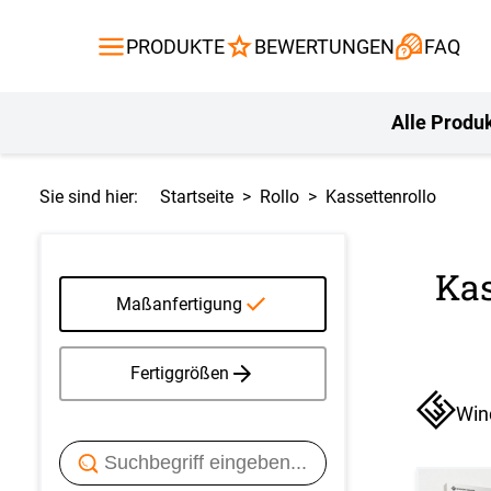
Gardinen
Flächenvor
PRODUKTE
BEWERTUNGEN
FAQ
Gardinenstange
Balkontuch
Fliegengitte
Kissen
Alle Produ
Sie sind hier:
Startseite
Rollo
Kassettenrollo
Kas
Maßanfertigung
Fertiggrößen
Win