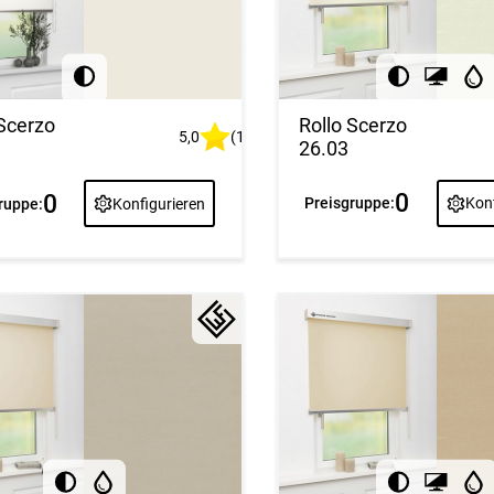
Rollo Scerzo
 Scerzo
5,0
(1)
26.03
0
0
Preisgruppe:
Konf
ruppe:
Konfigurieren