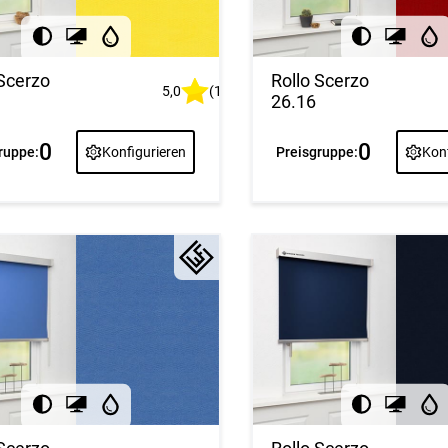
 Scerzo
Rollo Scerzo
5,0
(1)
26.16
0
0
ruppe:
Konfigurieren
Preisgruppe:
Konf