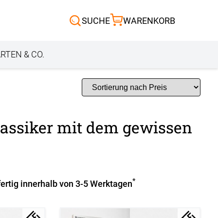
Scheibengardinen
SUCHE
WARENKORB
Sonnensegel
Außenrollo
RTEN & CO.
lassiker mit dem gewissen
*
fertig innerhalb von 3-5 Werktagen