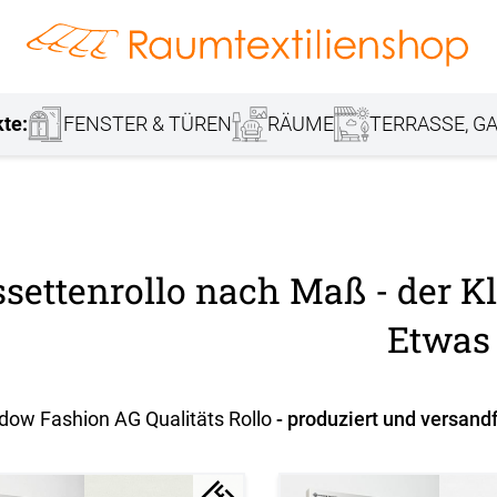
hang
Lamellenvorhang
Jalousie
r
Markisenstoff
Fensterbilder
Tischdecke
Markise
Rollladen
Stoffe
kte:
FENSTER & TÜREN
RÄUME
TERRASSE, GA
settenrollo nach Maß - der K
Etwas
dow Fashion AG Qualitäts Rollo
- produziert und versand