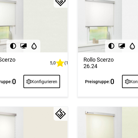
 Scerzo
Rollo Scerzo
5,0
(1)
26.24
0
0
ruppe:
Konfigurieren
Preisgruppe:
Konf