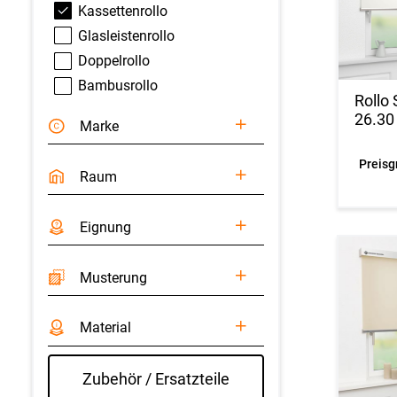
Kassetten­rollo
Glasleisten­rollo
Doppel­rollo
Bambus­rollo
Rollo
26.30
Marke
Preisg
Raum
Eignung
Musterung
Material
Zubehör / Ersatzteile