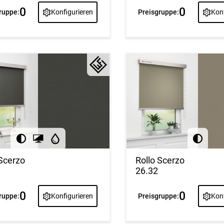
0
0
Preisgruppe:
Konf
ruppe:
Konfigurieren
 Scerzo
Rollo Scerzo
26.32
0
0
ruppe:
Konfigurieren
Preisgruppe:
Konf