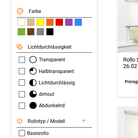
Farbe
Licht­durchlässigkeit
Rollo
Transparent
26.02
Halbtransparent
Preisg
Lichtdurchlässig
dimout
Abdunkelnd
Rollotyp / Modell
Basis­rollo