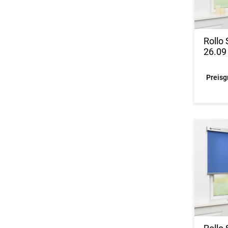
Rollo
26.09
Preisg