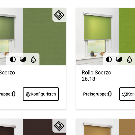
 Scerzo
Rollo Scerzo
26.18
0
0
ruppe:
Konfigurieren
Preisgruppe:
Konf