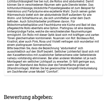
Lichtdurchlässigkeit hier bei null, die Rollos sind abdunkelnd. Damit
können Sie in verschiedenen Räumen sehr gute Dienste leisten. Das
lichtundurchlässige, blickdichte Polyestergewebe ist zum Beispiel für
Heimkinos und Partyräume eine exzellente Wahl. Durch seinen guten
Wärmeschutz bietet sich der abdunkelnde Stoff außerdem für alle
Wohn- und Schlafräume an, die sich unmittelbar unter dem Dach
befinden. Auch Schichtarbeiter profitieren davon. Für
Bildschirmarbeitsplätze und Feuchträume wie Küche und Bad ist das
pflegeleichte Rollo ebenfalls eine Option. Platingrau ist eine dezente,
hintergründige Farbe, welche die verschiedensten Raumwirkungen
ermöglicht. Ein Rollo mit dieser Optik lässt sich mit kräftigen und zarten
Tönen gleichermaßen kombinieren. Nuancen von Rot: Bordeaux-Rot,
Knallrot, aber auch Pink, Rosa und Violett vertragen sich wunderbar mit
einem platingrauen Sonnenschutz.
Bitte beachten Sie, dass die Bezeichnung "abdunkelnd" sich
ausschließlich auf den Stoff bezieht. Seitlicher Lichteinfall lässt sich mit
den Kassettenrollos mit zusätzlicher Seitenschiene oder Seitenblende
nahezu vollständig eliminieren. Bei allen anderen Modellen ist je nach
Montageart ein seitlicher Lichtspalt zu erwarten. Er fällt geringer aus,
wenn der Überstand des Rollos über die Fensterfläche größer ist
(Wandmontage). Wählen Sie bei gewünschter Komplett-Verdunkelung
am Dachfenster unser Modell "Comfort".
Bewertung abgeben: