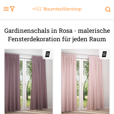
Fensterbilder
Kissen
Balkontuch
Rollladen
Tischdecke
Markisenstoff
Markise
Außenrollo
Stoffe
Sonnensegel
FENSTER & TÜREN
RÄUME
TERRASSE, GARTEN & CO.
Gardinenschals in Rosa - malerische
Fensterdekoration für jeden Raum