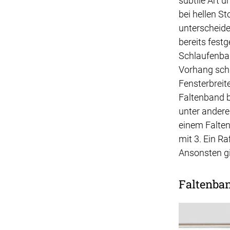
subtile Art u
bei hellen S
unterscheide
bereits fest
Schlaufenban
Vorhang schm
Fensterbreit
Faltenband b
unter anderem
einem Falten
mit 3. Ein Ra
Ansonsten gi
Faltenba