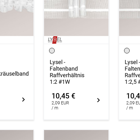
Lysel -
Lysel 
Faltenband
Falte
kräuselband
Raffverhältnis
Raffve
1:2 #1W
1:2,5
10,45 €
10,4
2,09 EUR
2,09 E
/ m
/ m