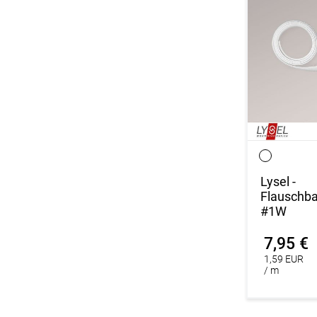
Lysel -
Flauschb
#1W
7,95 €
1,59 EUR
/ m