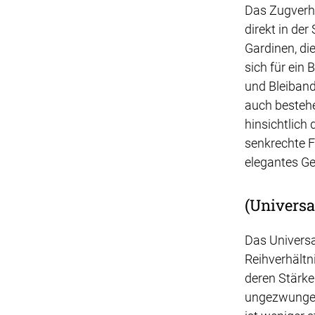
Das Zugverhä
direkt in de
Gardinen, di
sich für ein 
und Bleiband
auch bestehe
hinsichtlich 
senkrechte F
elegantes Ge
(Universa
Das Universa
Reihverhältn
deren Stärke
ungezwungene