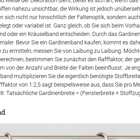
nd Weise der Dekoration dient, bietet es sich an, wenn das
toffen nahezu unsichtbar, die Wirkung ist jedoch unüberse
n sich nicht nur hinsichtlich der Faltenoptik, sondern auc
gelegt oder variabel ist. Ganz gleich, ob Sie sich beim Vo
d oder ein Kräuselband entscheiden: Durch das Gardinenba
aler. Bevor Sie ein Gardinenband kaufen, kommt es dahe
e zu ermitteln, messen Sie von Laibung zu Laibung. Möcht
erechnen, bestimmen Sie zunächst den Rafffaktor, der gew
 von der Anzahl und Breite der Falten beeinflusst: Je enge
band multiplizieren Sie die eigentlich benötigte Stoffbrei
fffaktor von 1:2,5 sagt beispielsweise aus, dass Sie pro M
lt: Tatsächliche Gardinenbreite = (Fensterbreite + Stoffzug
nd