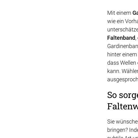
Mit einem
G
wie ein Vorh
unterschätz
Faltenband
,
Gardinenband
hinter einem
dass Wellen 
kann. Wählen
ausgesproche
So sorg
Falten
Sie wünschen
bringen? Ind