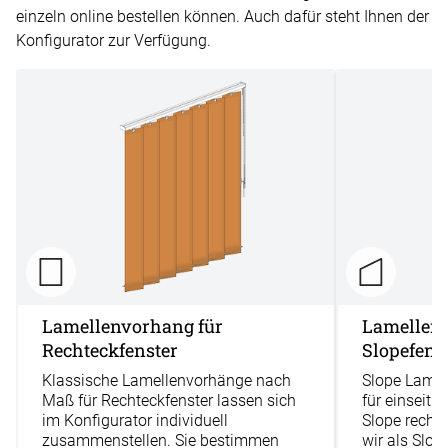
einzeln online bestellen können. Auch dafür steht Ihnen der
Konfigurator zur Verfügung.
Lamellenvorhang für
Lamellenv
Rechteckfenster
Slopefens
Klassische Lamellenvorhänge nach
Slope Lame
Maß für Rechteckfenster lassen sich
für einseiti
im Konfigurator individuell
Slope rechts 
zusammenstellen. Sie bestimmen
wir als Slo