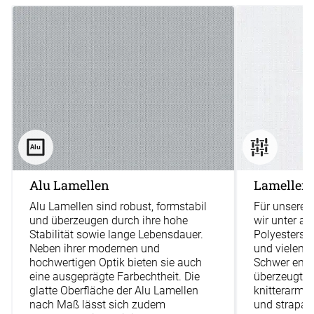
Alu Lamellen
Lamellenv
Alu Lamellen sind robust, formstabil
Für unsere 
und überzeugen durch ihre hohe
wir unter a
Stabilität sowie lange Lebensdauer.
Polyestersto
Neben ihrer modernen und
und vielen 
hochwertigen Optik bieten sie auch
Schwer entf
eine ausgeprägte Farbechtheit. Die
überzeugt z
glatte Oberfläche der Alu Lamellen
knitterarme,
nach Maß lässt sich zudem
und strapaz