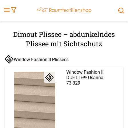
Fensterbilder
Kissen
Balkontuch
Rollladen
Tischdecke
Markisenstoff
Markise
Außenrollo
Stoffe
Sonnensegel
FENSTER & TÜREN
RÄUME
TERRASSE, GARTEN & CO.
Dimout Plissee – abdunkelndes
Plissee mit Sichtschutz
Window Fashion II Plissees
Window Fashion II
DUETTE® Usanna
73.329