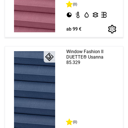
(0)
ab 99 €
Window Fashion II
DUETTE® Usanna
85.329
(0)