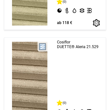
(0)
ab 118 €
Cosiflor
DUETTE® Aleria 21.529
(0)