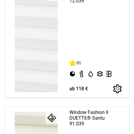
12.039
(0)
ab 118 €
Window Fashion II
DUETTE® Santu
91.039