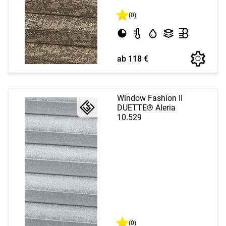
(0)
ab 118 €
Window Fashion II
DUETTE® Aleria
10.529
(0)