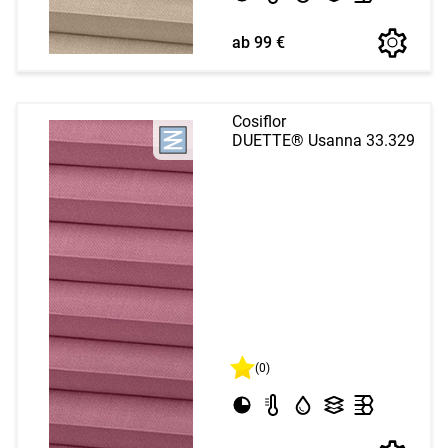
ab 99 €
Cosiflor
DUETTE® Usanna 33.329
(0)