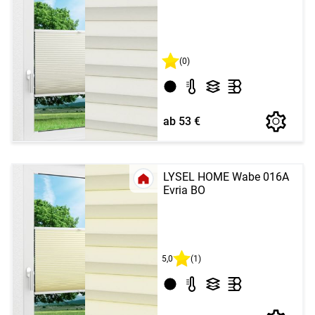
(0)
ab 53 €
LYSEL HOME Wabe 016A
Evria BO
5,0
(1)