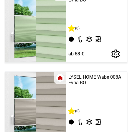
(0)
ab 53 €
LYSEL HOME Wabe 008A
Evria BO
(0)