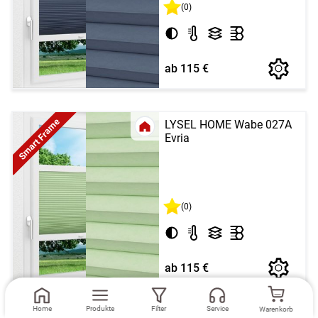
(0)
ab 115 €
Smart Frame
LYSEL HOME Wabe 027A
Evria
(0)
ab 115 €
Home
Produkte
Filter
Service
Warenkorb