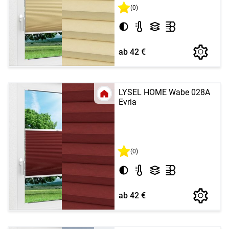
(0)
ab 42 €
LYSEL HOME Wabe 028A
Evria
(0)
ab 42 €