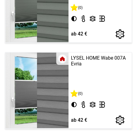
(0)
ab 42 €
LYSEL HOME Wabe 007A
Evria
(0)
ab 42 €