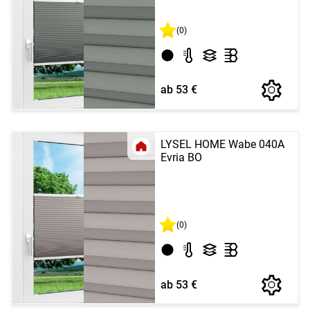
(0)
ab 53 €
LYSEL HOME Wabe 040A
Evria BO
(0)
ab 53 €