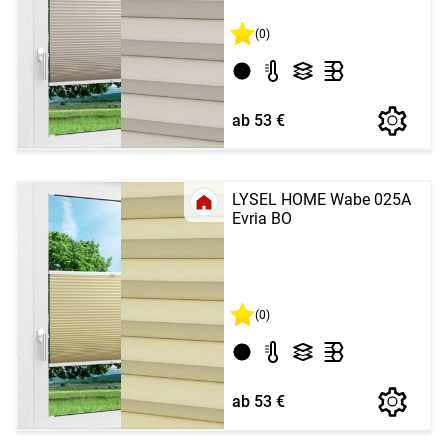
(0)
ab 53 €
LYSEL HOME Wabe 025A
Evria BO
(0)
ab 53 €