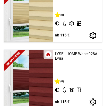
(0)
ab 115 €
Smart Frame
LYSEL HOME Wabe 028A
Evria
(0)
ab 115 €