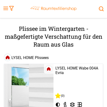
Fensterbilder
Kissen
Balkontuch
Rollladen
Tischdecke
Markisenstoff
Markise
Außenrollo
Stoffe
Sonnensegel
FENSTER & TÜREN
RÄUME
TERRASSE, GARTEN & CO.
Plissee im Wintergarten -
maßgefertigte Verschattung für den
Raum aus Glas
LYSEL HOME Plissees
LYSEL HOME Wabe 004A
Evria
(0)