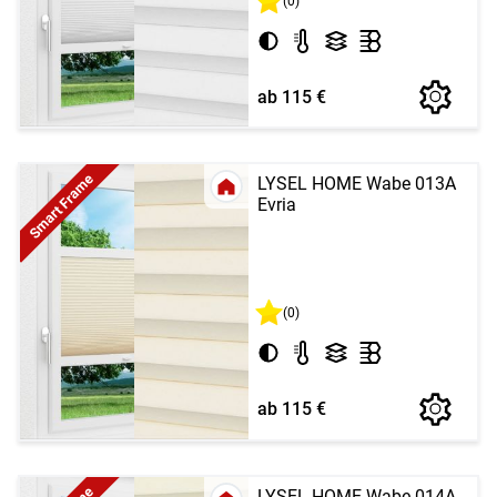
(0)
ab 115 €
Smart Frame
LYSEL HOME Wabe 013A
Evria
(0)
ab 115 €
LYSEL HOME Wabe 014A