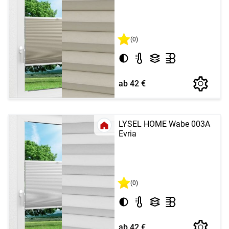
(0)
ab 42 €
LYSEL HOME Wabe 003A
Evria
(0)
ab 42 €