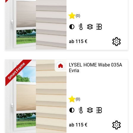
(0)
ab 115 €
Smart Frame
LYSEL HOME Wabe 035A
Evria
(0)
ab 115 €